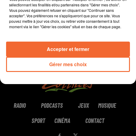
sélectionnant les finalités et/ou partenaires dans "Gérer mes choix".
Vous pouvez également refuser en cliquant sur "Continuer sans
0:00
3 min 58 sec
accepter". Vos préférences ne s'appliqueront que pour ce site. Vous
pouvez mettre à jour vos choix, ou retirer votre consentement à tout
moment via le lien "Gérer les cookies" situé en bas de chaque page.
Accepter et fermer
Gérer mes choix
RADIO
PODCASTS
JEUX
MUSIQUE
SPORT
CINÉMA
CONTACT