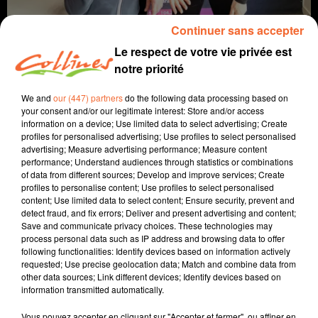
Continuer sans accepter
Le respect de votre vie privée est
notre priorité
We and
our (447) partners
do the following data processing based on
your consent and/or our legitimate interest: Store and/or access
information on a device; Use limited data to select advertising; Create
profiles for personalised advertising; Use profiles to select personalised
jeu
jeu de société
advertising; Measure advertising performance; Measure content
performance; Understand audiences through statistics or combinations
of data from different sources; Develop and improve services; Create
4 février 2025 - 3 min 58 sec
profiles to personalise content; Use profiles to select personalised
content; Use limited data to select content; Ensure security, prevent and
TRÈS FUTÉ !
detect fraud, and fix errors; Deliver and present advertising and content;
Save and communicate privacy choices. These technologies may
Jacqueline Pinon
process personal data such as IP address and browsing data to offer
following functionalities: Identify devices based on information actively
A quoi on joue ?
requested; Use precise geolocation data; Match and combine data from
other data sources; Link different devices; Identify devices based on
Avec Sébastien Marot, qui tient le magasin "5 de Pique"
information transmitted automatically.
à Mauléon, et Jacqueline, nous découvrons ou re-
découvrons un jeu chaque semaine !
Vous pouvez accepter en cliquant sur "Accepter et fermer", ou affiner en