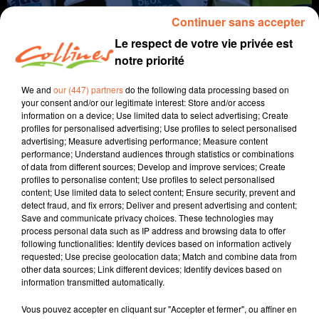
Continuer sans accepter
Le respect de votre vie privée est
notre priorité
We and
our (447) partners
do the following data processing based on
your consent and/or our legitimate interest: Store and/or access
information on a device; Use limited data to select advertising; Create
profiles for personalised advertising; Use profiles to select personalised
advertising; Measure advertising performance; Measure content
sports
infos
performance; Understand audiences through statistics or combinations
of data from different sources; Develop and improve services; Create
14 juillet 2022 - 2 min 15 sec
profiles to personalise content; Use profiles to select personalised
content; Use limited data to select content; Ensure security, prevent and
TOUR79 PREMIÈRE ÉTAPE MAULÉON > COURLAY
detect fraud, and fix errors; Deliver and present advertising and content;
Save and communicate privacy choices. These technologies may
Vincent Nori
process personal data such as IP address and browsing data to offer
following functionalities: Identify devices based on information actively
Tour79 Première étape Mauléon > Courlay
requested; Use precise geolocation data; Match and combine data from
other data sources; Link different devices; Identify devices based on
Henry LAWTON a remporté la première étape (Mauléon
information transmitted automatically.
- Courlay) du tour79.
Vous pouvez accepter en cliquant sur "Accepter et fermer", ou affiner en