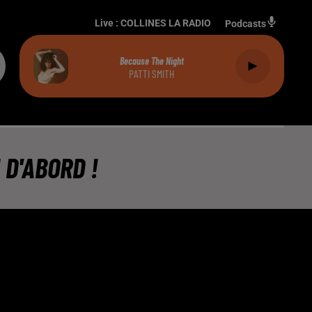
Live :
COLLINES LA RADIO
Podcasts
Because The Night
PATTI SMITH
 D'ABORD !