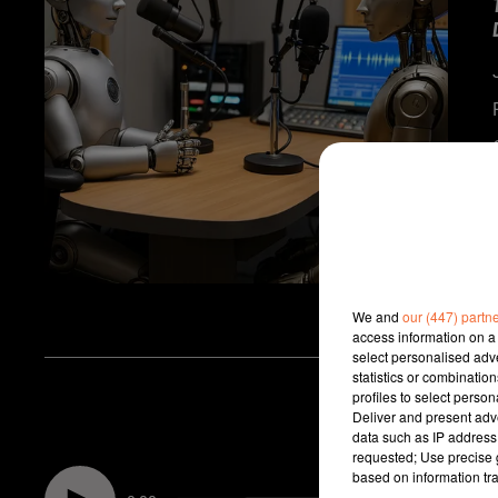
We and
our (447) partn
access information on a 
select personalised ad
statistics or combinatio
profiles to select person
Deliver and present adv
data such as IP address 
requested; Use precise g
based on information tra