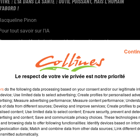
TITRE : L'IA DANS LA SANTÉ : OUTIL PUISSANT, MAIS L'HUMAIN
D'ABORD !
Jacqueline Pinon
Pour tout savoir sur l'IA
Comment les IA génératives aident concrètement les
professionnels de santé ? Des comptes-rendus à la création
Contin
d'exercices personnalisés, l'IA est un outil. Mais attention à
garder l'humain et le savoir-faire au cœur de la pratique.
Pour mieux comprendre le monde qui nous entoure, le monde
Le respect de votre vie privée est notre priorité
qui nous attend, avec l'arrivée des IA génératives, Jacqueline
ers
do the following data processing based on your consent and/or our legitimate int
Pinon (journaliste Collines) et Sébastien Beaujault (Formateur
device; Use limited data to select advertising; Create profiles for personalised adver
et consultant en IA générative) explorent, chaque lundi soir, le
vertising; Measure advertising performance; Measure content performance; Unders
champ des possibles de ces outils numériques.
ns of data from different sources; Develop and improve services; Create profiles to 
alised content; Use limited data to select content; Ensure security, prevent and detect
Ce que l'on peut faire avec, ce que l'on ne peut pas faire, les
ertising and content; Save and communicate privacy choices. These technologies
bonnes pratiques comme les dangers.
and browsing data to offer following functionalities: Identify devices based on infor
Un podcast de vulgarisation des IA génératives
eolocation data; Match and combine data from other data sources; Link different de
nsmitted automatically.