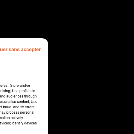
uer sans accepter
erest: Store and/or
tising; Use profiles to
tand audiences through
personalise content; Use
 fraud, and fix errors;
 may process personal
mation actively
vices; Identify devices