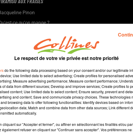
TIRAMISU AUX FRAISES
Jacqueline Pinon
Qu'est-ce qu'on mange ?
Recette présentée par Hélène et Jacqueline.
Contin
Le respect de votre vie privée est notre priorité
ers
do the following data processing based on your consent and/or our legitimate int
device; Use limited data to select advertising; Create profiles for personalised adver
vertising; Measure advertising performance; Measure content performance; Unders
ns of data from different sources; Develop and improve services; Create profiles to 
alised content; Use limited data to select content; Ensure security, prevent and detect
ertising and content; Save and communicate privacy choices. These technologies
and browsing data to offer following functionalities: Identify devices based on infor
4 min 33 
eolocation data; Match and combine data from other data sources; Link different de
nsmitted automatically.
cliquant sur "Accepter et fermer", ou affiner en sélectionnant les finalités et/ou pa
 également refuser en cliquant sur "Continuer sans accepter". Vos préférences ne 