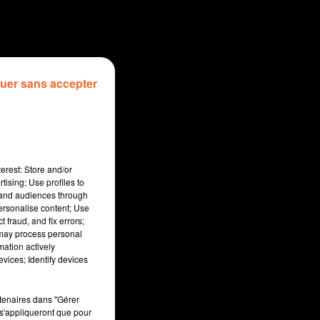
uer sans accepter
erest: Store and/or
tising; Use profiles to
tand audiences through
personalise content; Use
 fraud, and fix errors;
 may process personal
mation actively
sec
vices; Identify devices
rtenaires dans "Gérer
s'appliqueront que pour