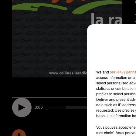
We and
our (447) partn
access information on a 
select personalised ad
statistics or combinatio
profiles to select person
Deliver and present adv
data such as IP address 
0:00
requested; Use precise g
based on information tra
Vous pouvez accepter en 
mes choix". Vous pouvez