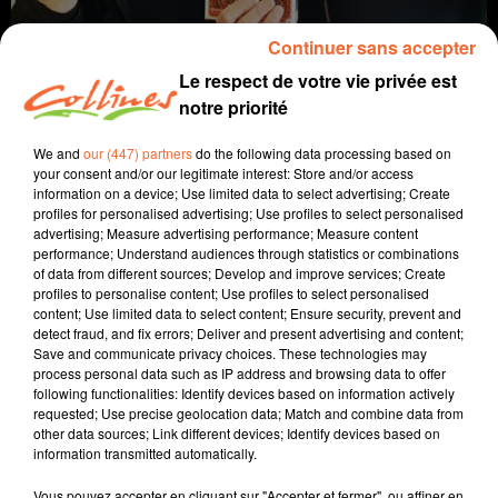
Continuer sans accepter
Le respect de votre vie privée est
notre priorité
We and
our (447) partners
do the following data processing based on
your consent and/or our legitimate interest: Store and/or access
information on a device; Use limited data to select advertising; Create
profiles for personalised advertising; Use profiles to select personalised
jeu
jeu de société
advertising; Measure advertising performance; Measure content
performance; Understand audiences through statistics or combinations
of data from different sources; Develop and improve services; Create
7 janvier 2025 - 5 min 7 sec
profiles to personalise content; Use profiles to select personalised
content; Use limited data to select content; Ensure security, prevent and
THE GANG
detect fraud, and fix errors; Deliver and present advertising and content;
Save and communicate privacy choices. These technologies may
Jacqueline Pinon
process personal data such as IP address and browsing data to offer
following functionalities: Identify devices based on information actively
A quoi on joue ?
requested; Use precise geolocation data; Match and combine data from
other data sources; Link different devices; Identify devices based on
Avec Sébastien Marot, qui tient le magasin "5 de Pique"
information transmitted automatically.
à Mauléon, et Jacqueline, nous découvrons ou re-
découvrons un jeu chaque semaine !
Vous pouvez accepter en cliquant sur "Accepter et fermer", ou affiner en