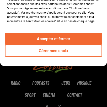
sélectionnant les finalités et/ou partenaires dans "Gérer mes choix".
Vous pouvez également refuser en cliquant sur "Continuer sans
0:00
5 min 7 sec
accepter". Vos préférences ne s'appliqueront que pour ce site. Vous
pouvez mettre à jour vos choix, ou retirer votre consentement à tout
moment via le lien "Gérer les cookies" situé en bas de chaque page.
Accepter et fermer
Gérer mes choix
RADIO
PODCASTS
JEUX
MUSIQUE
SPORT
CINÉMA
CONTACT