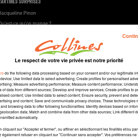
TARTINES SURPRISES
Jacqueline Pinon
Qu'est-ce qu'on mange ?
Recette présentée par Hélène et Jacqueline.
Contin
Le respect de votre vie privée est notre priorité
ers
do the following data processing based on your consent and/or our legitimate int
device; Use limited data to select advertising; Create profiles for personalised adver
vertising; Measure advertising performance; Measure content performance; Unders
ns of data from different sources; Develop and improve services; Create profiles to 
alised content; Use limited data to select content; Ensure security, prevent and detect
ertising and content; Save and communicate privacy choices. These technologies
and browsing data to offer following functionalities: Identify devices based on infor
4 min 44 
eolocation data; Match and combine data from other data sources; Link different de
nsmitted automatically.
cliquant sur "Accepter et fermer", ou affiner en sélectionnant les finalités et/ou pa
 également refuser en cliquant sur "Continuer sans accepter". Vos préférences ne 