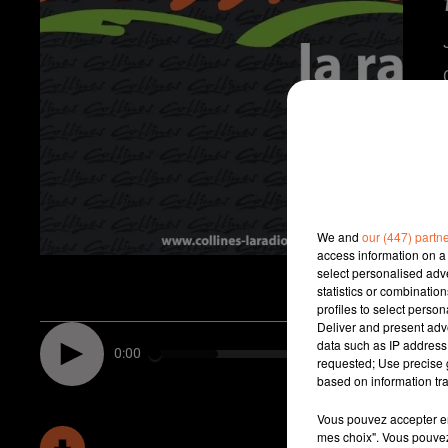
We and
our (447) partn
access information on a 
select personalised ad
statistics or combinatio
profiles to select person
Deliver and present adv
data such as IP address 
0:00
requested; Use precise g
based on information tra
Vous pouvez accepter en 
mes choix". Vous pouvez