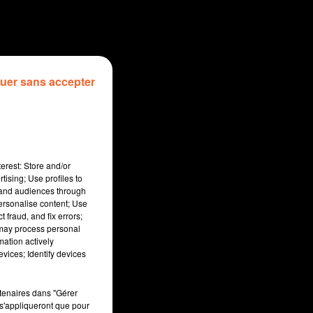
uer sans accepter
erest: Store and/or
tising; Use profiles to
tand audiences through
personalise content; Use
 fraud, and fix errors;
 may process personal
mation actively
sec
vices; Identify devices
rtenaires dans "Gérer
s'appliqueront que pour