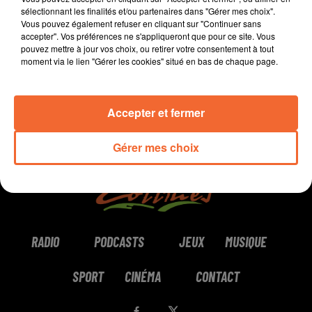
sélectionnant les finalités et/ou partenaires dans "Gérer mes choix".
Vous pouvez également refuser en cliquant sur "Continuer sans
0:00
5 min 16 sec
accepter". Vos préférences ne s'appliqueront que pour ce site. Vous
pouvez mettre à jour vos choix, ou retirer votre consentement à tout
moment via le lien "Gérer les cookies" situé en bas de chaque page.
Accepter et fermer
Gérer mes choix
RADIO
PODCASTS
JEUX
MUSIQUE
SPORT
CINÉMA
CONTACT