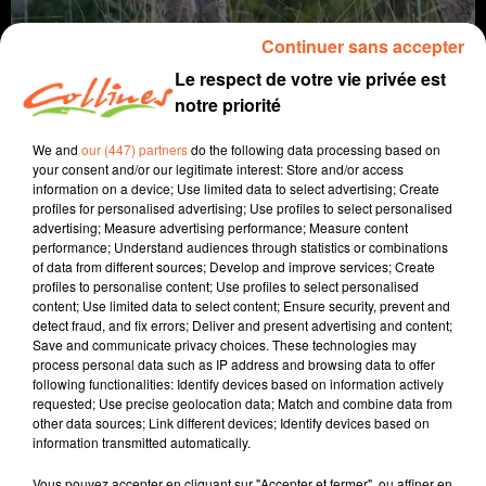
Continuer sans accepter
Le respect de votre vie privée est
notre priorité
We and
our (447) partners
do the following data processing based on
your consent and/or our legitimate interest: Store and/or access
information on a device; Use limited data to select advertising; Create
profiles for personalised advertising; Use profiles to select personalised
âne
agriculture
advertising; Measure advertising performance; Measure content
performance; Understand audiences through statistics or combinations
of data from different sources; Develop and improve services; Create
5 février 2026 - 5 min 16 sec
profiles to personalise content; Use profiles to select personalised
content; Use limited data to select content; Ensure security, prevent and
T'ES UN ÂNE ! ET SI C'ÉTAIT UN COMPLIMENT ?
detect fraud, and fix errors; Deliver and present advertising and content;
Save and communicate privacy choices. These technologies may
Jacqueline Pinon
process personal data such as IP address and browsing data to offer
following functionalities: Identify devices based on information actively
A travers champs
requested; Use precise geolocation data; Match and combine data from
other data sources; Link different devices; Identify devices based on
Avec Ludo et Jacqueline, COLLINES porte un regard
information transmitted automatically.
différent sur l'agriculture chaque semaine le jeudi à
7h40 et le dimanche à 9h30.
Vous pouvez accepter en cliquant sur "Accepter et fermer", ou affiner en