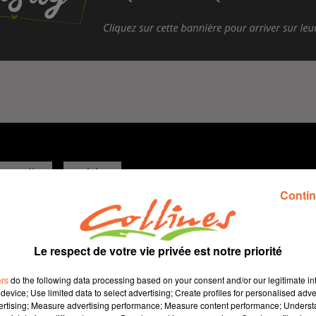
recette
cuisine
Contin
31 janvier 2026 - 5 min 22 sec
SURPRISE AUX LÉGUMES ET AU POULET
Le respect de votre vie privée est notre priorité
Jacqueline Pinon
ers
do the following data processing based on your consent and/or our legitimate int
Qu'est-ce qu'on mange ?
device; Use limited data to select advertising; Create profiles for personalised adver
Recette présentée par Hélène et Jacqueline.
vertising; Measure advertising performance; Measure content performance; Unders