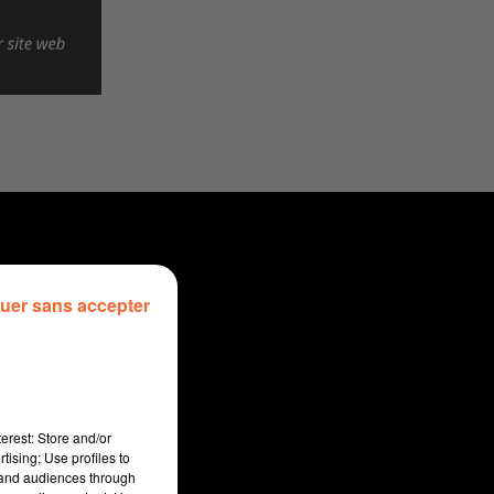
uer sans accepter
erest: Store and/or
tising; Use profiles to
tand audiences through