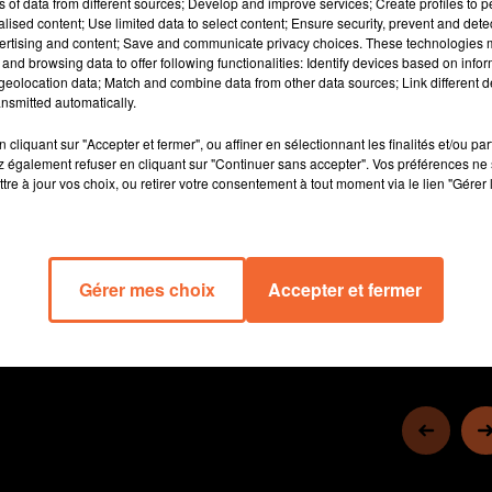
ns of data from different sources; Develop and improve services; Create profiles to 
alised content; Use limited data to select content; Ensure security, prevent and detect
ertising and content; Save and communicate privacy choices. These technologies
and browsing data to offer following functionalities: Identify devices based on infor
eolocation data; Match and combine data from other data sources; Link different de
nsmitted automatically.
cliquant sur "Accepter et fermer", ou affiner en sélectionnant les finalités et/ou pa
 également refuser en cliquant sur "Continuer sans accepter". Vos préférences ne 
tre à jour vos choix, ou retirer votre consentement à tout moment via le lien "Gérer 
5 min 22 
Gérer mes choix
Accepter et fermer