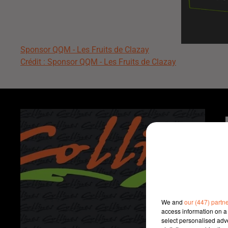
Sponsor QQM - Les Fruits de Clazay
Crédit :
Sponsor QQM - Les Fruits de Clazay
We and
our (447) partn
access information on a 
select personalised ad