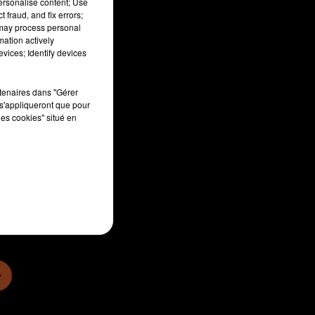
personalise content; Use
 fraud, and fix errors;
 may process personal
mation actively
vices; Identify devices
rtenaires dans "Gérer
s'appliqueront que pour
les cookies" situé en
sec