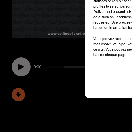
statistics or combinatio
profiles to select person
Deliver and present adv
data such as IP address 
requested; Use precise g
based on information tra
Vous pouvez accepter en 
mes choix". Vous pouvez
ce site. Vous pouvez met
bas de chaque page.
0:00