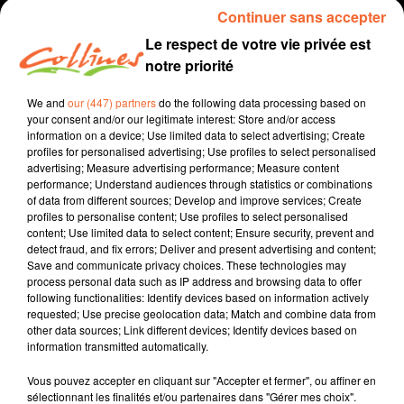
Continuer sans accepter
Le respect de votre vie privée est
notre priorité
We and
our (447) partners
do the following data processing based on
your consent and/or our legitimate interest: Store and/or access
information on a device; Use limited data to select advertising; Create
profiles for personalised advertising; Use profiles to select personalised
advertising; Measure advertising performance; Measure content
performance; Understand audiences through statistics or combinations
Sports
infos
of data from different sources; Develop and improve services; Create
profiles to personalise content; Use profiles to select personalised
6 novembre 2022 - 47 min 29 sec
content; Use limited data to select content; Ensure security, prevent and
detect fraud, and fix errors; Deliver and present advertising and content;
SPORTS MATIN DIMANCHE DU 6 NOVEMBRE
Save and communicate privacy choices. These technologies may
process personal data such as IP address and browsing data to offer
Vincent Nori
following functionalities: Identify devices based on information actively
requested; Use precise geolocation data; Match and combine data from
Sports
other data sources; Link different devices; Identify devices based on
information transmitted automatically.
Présentée par Vincent Nori
Vous pouvez accepter en cliquant sur "Accepter et fermer", ou affiner en
sélectionnant les finalités et/ou partenaires dans "Gérer mes choix".
0:00
47 min 29 sec