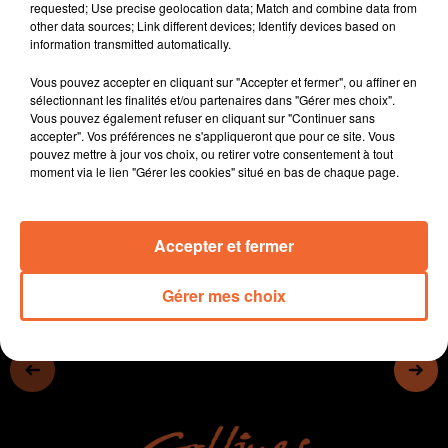
requested; Use precise geolocation data; Match and combine data from
De la fiba eurocup en basket après la défaite des
other data sources; Link different devices; Identify devices based on
Choletais mercredi
information transmitted automatically.
- Sur un très beau parcours, celui de la nationale 2 des
Vous pouvez accepter en cliquant sur "Accepter et fermer", ou affiner en
handballeuses de Celles
sélectionnant les finalités et/ou partenaires dans "Gérer mes choix".
- Avec des gens heureux
Vous pouvez également refuser en cliquant sur "Continuer sans
Les organisateurs et participants du Raid des Gaillards
accepter". Vos préférences ne s'appliqueront que pour ce site. Vous
pouvez mettre à jour vos choix, ou retirer votre consentement à tout
hier sur le Mauléonais
moment via le lien "Gérer les cookies" situé en bas de chaque page.
0:00
41 min 2 sec
Accepter et fermer
Gérer mes choix