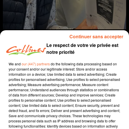
Continuer sans accepter
Le respect de votre vie privée est
notre priorité
info
sport
We and
our (447) partners
do the following data processing based on
your consent and/or our legitimate interest: Store and/or access
30 avril 2023 - 41 min 2 sec
information on a device; Use limited data to select advertising; Create
profiles for personalised advertising; Use profiles to select personalised
SPORTS MATIN DIMANCHE DU 30 AVRIL
advertising; Measure advertising performance; Measure content
performance; Understand audiences through statistics or combinations
Vincent Nori
of data from different sources; Develop and improve services; Create
profiles to personalise content; Use profiles to select personalised
Le sport près de chez vous
content; Use limited data to select content; Ensure security, prevent and
detect fraud, and fix errors; Deliver and present advertising and content;
Retour
Save and communicate privacy choices. These technologies may
-sur des finales
process personal data such as IP address and browsing data to offer
following functionalities: Identify devices based on information actively
De coupe de France en foot