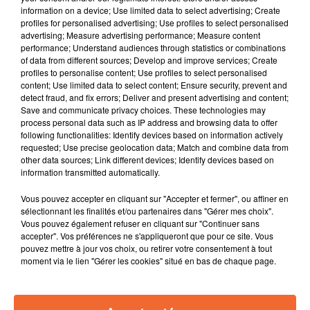
En Football
information on a device; Use limited data to select advertising; Create
profiles for personalised advertising; Use profiles to select personalised
On va revenir sur la superbe victoire de Chauray à
advertising; Measure advertising performance; Measure content
Bordeaux en Nat 2
performance; Understand audiences through statistics or combinations
En REG 1 Bressuire a été battu par Rochefort et
of data from different sources; Develop and improve services; Create
profiles to personalise content; Use profiles to select personalised
Nueillaubiers a ramené le nul de son déplacement à
content; Use limited data to select content; Ensure security, prevent and
Jarnac
detect fraud, and fix errors; Deliver and present advertising and content;
En REG 3, match au sommet entre Gati Foot et Nouaillé
Save and communicate privacy choices. These technologies may
process personal data such as IP address and browsing data to offer
avec la défaite des gatinais
following functionalities: Identify devices based on information actively
Zoom sur le petit club de Brion qui évolue en D3.
requested; Use precise geolocation data; Match and combine data from
Et puis vous entendrez Matthieu Sarrieau, arbitre
other data sources; Link different devices; Identify devices based on
information transmitted automatically.
régional de football et président de l’amicale des
éducateurs.
Vous pouvez accepter en cliquant sur "Accepter et fermer", ou affiner en
sélectionnant les finalités et/ou partenaires dans "Gérer mes choix".
Le Basket
Vous pouvez également refuser en cliquant sur "Continuer sans
Retour sur la belle vitoire de Cholet basket face à
accepter". Vos préférences ne s'appliqueront que pour ce site. Vous
l'ASVEL
pouvez mettre à jour vos choix, ou retirer votre consentement à tout
moment via le lien "Gérer les cookies" situé en bas de chaque page.
Match d'accession en Nat 3 masculine entre Bressuire
et Poitiers avec la défaite du réveil
Le Handball avec l'ent des celloises Maxime Martin qui