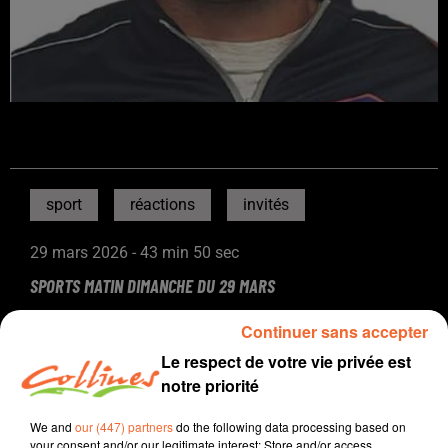
sport
réactions
invités
29 mars 2026 - 43 min 50 sec
SPORTS MATIN DIMANCHE DU 29 MARS
David Puaud
Continuer sans accepter
Sport
Le respect de votre vie privée est
notre priorité
Présenté par Domnique Cadu et David Puaud
Au sommaire
We and
our (447) partners
do the following data processing based on
your consent and/or our legitimate interest: Store and/or access