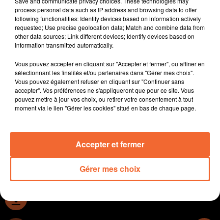
Save and communicate privacy choices. These technologies may
Aquitaine de Gati Foot, FC Autize, Avenir 79 et Le
process personal data such as IP address and browsing data to offer
following functionalities: Identify devices based on information actively
Tallud.
requested; Use precise geolocation data; Match and combine data from
Nette victoire de Cholet basket à domicile face à
other data sources; Link different devices; Identify devices based on
Boulogne-Levallois 112 - 83.
information transmitted automatically.
Thierry Vincent entraineur de l'équipe de hand de Celles
Vous pouvez accepter en cliquant sur "Accepter et fermer", ou affiner en
sur Belle réagit après la qualification des Bleus en final
sélectionnant les finalités et/ou partenaires dans "Gérer mes choix".
de l'Euro.
Vous pouvez également refuser en cliquant sur "Continuer sans
Le SAM Foot avait invité vendredi dernier Florian
accepter". Vos préférences ne s'appliqueront que pour ce site. Vous
pouvez mettre à jour vos choix, ou retirer votre consentement à tout
Marolleau de l'association " Colosse aux pieds d'argile
moment via le lien "Gérer les cookies" situé en bas de chaque page.
" pour une conférence sur le harcèlement dans le milieu
sportif ( photo ).
Accepter et fermer
0:00
38 min 10 sec
Gérer mes choix