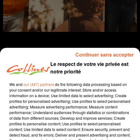
Continuer sans accepter
Le respect de votre vie privée est
infos
notre priorité
28 janvier 2024 - 38 min 10 sec
We and
our (447) partners
do the following data processing based on
SPORTS MATIN DIMANCHE DU 28 JANVIER
your consent and/or our legitimate interest: Store and/or access
information on a device; Use limited data to select advertising; Create
Jean Grellier - Patrice Bémanangy
profiles for personalised advertising; Use profiles to select personalised
advertising; Measure advertising performance; Measure content
Le sport près de chez vous
performance; Understand audiences through statistics or combinations
of data from different sources; Develop and improve services; Create
Match nul 0 à 0 des Chamois vendredi lors de la
profiles to personalise content; Use profiles to select personalised
content; Use limited data to select content; Ensure security, prevent and
réception de Chateauroux.
detect fraud, and fix errors; Deliver and present advertising and content;
Qualifiction pour le prochain tour de la Coupe Nouvelle