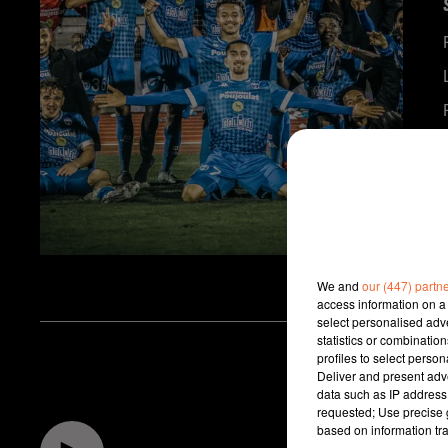
We and
our (447) partn
access information on a 
select personalised ad
statistics or combinatio
profiles to select person
Deliver and present adv
data such as IP address 
requested; Use precise g
based on information tra