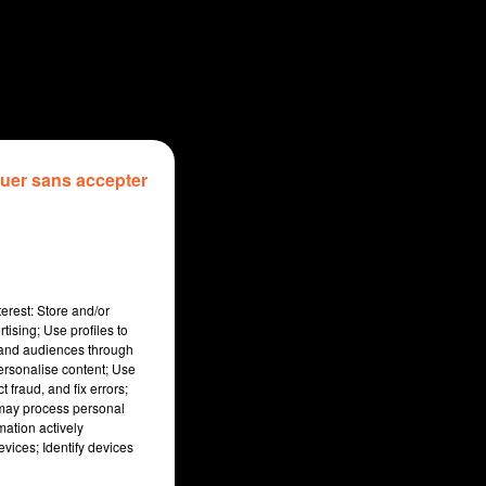
uer sans accepter
erest: Store and/or
tising; Use profiles to
tand audiences through
personalise content; Use
 fraud, and fix errors;
 may process personal
mation actively
vices; Identify devices