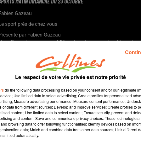
SPORTS MATIN DIMANCHE DU 23 OCTOBRE
Fabien Gazeau
Le sport près de chez vous
Présenté par Fabien Gazeau
- Les Chamois ont renversé Dijon dans le money-time hier soir
(2/1) dans un stade René-Gaillard qui a vibré
Contin
- En Régionale 1, Bressuire, Chauray et St Liguaire au top.
- En basket, Cholet a battu Nancy grace à un très bon début de
match
Le respect de votre vie privée est notre priorité
- En régionale 2, les garçons du Réveil au départ d'une nouvelle
ère.
ers
do the following data processing based on your consent and/or our legitimate int
- En trophée Coupe de France, les argentonnaises sont passées
device; Use limited data to select advertising; Create profiles for personalised adver
vertising; Measure advertising performance; Measure content performance; Unders
tout près de l'exploit face à la Couronne (48/49)
ns of data from different sources; Develop and improve services; Create profiles to 
- Dossier pisicines : les clubs concernés par les fermetures cet
alised content; Use limited data to select content; Ensure security, prevent and detect
hiver des piscines de Bressuire, Cerizay et Moncoutant veulent
ertising and content; Save and communicate privacy choices. These technologies
and browsing data to offer following functionalities: Identify devices based on infor
faire reculer l'A2B...
eolocation data; Match and combine data from other data sources; Link different de
nsmitted automatically.