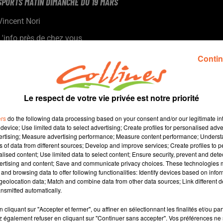
SPORTS MATIN DIMANCHE DU 19 MARS
Vincent Nori
L'info près de chez vous
- Retour sur Chamois/Laval un peu fou
Contin
- Agrifoot 79 : les 5-6 et 7 Avril prochain sur une organisation du
lycée des Sicaudières à Bressuire
- Margot Blanchard et Romy Charles de retour du Trophy
Le respect de votre vie privée est notre priorité
Lapony où elles ont porté la cause de l’association OSE
- Cholet s’incline face à l’Asvel en 1/4 de finale de la Coupe de
ers
do the following data processing based on your consent and/or our legitimate int
France : regrets et fierté évoqués au micro de François Larue
device; Use limited data to select advertising; Create profiles for personalised adver
vertising; Measure advertising performance; Measure content performance; Unders
- Hugo Hay va mieux : il nous dit tout de son état de forme et
ns of data from different sources; Develop and improve services; Create profiles to 
des objectifs
alised content; Use limited data to select content; Ensure security, prevent and detect
ertising and content; Save and communicate privacy choices. These technologies
and browsing data to offer following functionalities: Identify devices based on infor
42 min 19 
eolocation data; Match and combine data from other data sources; Link different de
nsmitted automatically.
cliquant sur "Accepter et fermer", ou affiner en sélectionnant les finalités et/ou pa
 également refuser en cliquant sur "Continuer sans accepter". Vos préférences ne 