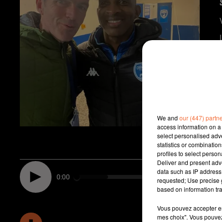
We and
our (447) partn
access information on a 
select personalised ad
statistics or combinatio
profiles to select person
Deliver and present adv
data such as IP address 
0:00
requested; Use precise g
based on information tra
Vous pouvez accepter en 
mes choix". Vous pouvez