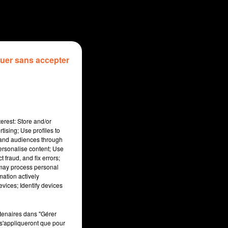
uer sans accepter
erest: Store and/or
tising; Use profiles to
tand audiences through
personalise content; Use
 fraud, and fix errors;
 may process personal
mation actively
sec
vices; Identify devices
rtenaires dans "Gérer
s'appliqueront que pour