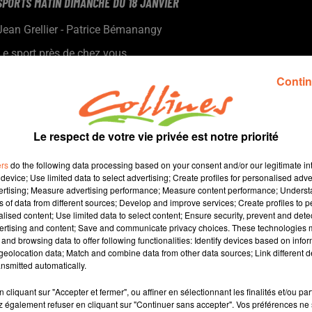
SPORTS MATIN DIMANCHE DU 18 JANVIER
Jean Grellier - Patrice Bémanangy
Le sport près de chez vous
Au programme : football - basket - handball - tennis - course à
Contin
pied avec le trail des sentiers bressuirais ( photo crédit Sport 79
.
Le respect de votre vie privée est notre priorité
ers
do the following data processing based on your consent and/or our legitimate int
device; Use limited data to select advertising; Create profiles for personalised adver
vertising; Measure advertising performance; Measure content performance; Unders
ns of data from different sources; Develop and improve services; Create profiles to 
alised content; Use limited data to select content; Ensure security, prevent and detect
ertising and content; Save and communicate privacy choices. These technologies
and browsing data to offer following functionalities: Identify devices based on infor
33 min 37 
eolocation data; Match and combine data from other data sources; Link different de
nsmitted automatically.
cliquant sur "Accepter et fermer", ou affiner en sélectionnant les finalités et/ou pa
 également refuser en cliquant sur "Continuer sans accepter". Vos préférences ne 