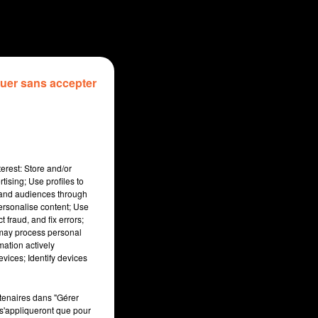
uer sans accepter
erest: Store and/or
tising; Use profiles to
tand audiences through
personalise content; Use
 fraud, and fix errors;
 may process personal
mation actively
sec
vices; Identify devices
rtenaires dans "Gérer
s'appliqueront que pour