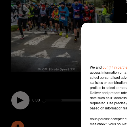
)
We and
our (447) partn
access information on a 
select personalised ad
statistics or combinatio
profiles to select person
Deliver and present adv
data such as IP address 
0:00
requested; Use precise g
based on information tra
Vous pouvez accepter en 
mes choix". Vous pouvez