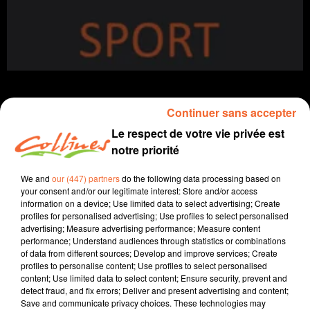
Continuer sans accepter
Le respect de votre vie privée est
sport
info
notre priorité
14 janvier 2024 - 44 min 59 sec
We and
our (447) partners
do the following data processing based on
your consent and/or our legitimate interest: Store and/or access
SPORTS MATIN DIMANCHE DU 14 JANVIER
information on a device; Use limited data to select advertising; Create
profiles for personalised advertising; Use profiles to select personalised
Vincent Nori
advertising; Measure advertising performance; Measure content
performance; Understand audiences through statistics or combinations
Le sport près de chez vous
of data from different sources; Develop and improve services; Create
profiles to personalise content; Use profiles to select personalised
L'olympisme à l'honneur dans ce SMD à 194 jours des
content; Use limited data to select content; Ensure security, prevent and
JO:
detect fraud, and fix errors; Deliver and present advertising and content;
Save and communicate privacy choices. These technologies may
- Sébastien Micheau, le sauteur du SBAC, évoque les