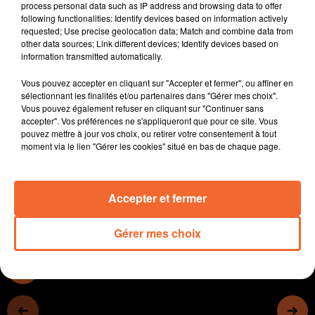
process personal data such as IP address and browsing data to offer
échéances à venir.
following functionalities: Identify devices based on information actively
- Le Bressuirais Ail Goktas, président de la ligue NA de
requested; Use precise geolocation data; Match and combine data from
other data sources; Link different devices; Identify devices based on
taekwondo, se réjouit.
information transmitted automatically.
Du passage de la flamme dans 140 jours dans les
Deux-Sèvres, avec son sport à l'honneur:
Vous pouvez accepter en cliquant sur "Accepter et fermer", ou affiner en
- Côté foot, Vincent Rautureau, l'ancien du FCB,
sélectionnant les finalités et/ou partenaires dans "Gérer mes choix".
Vous pouvez également refuser en cliquant sur "Continuer sans
aujourd'hui au SO Cholet.
accepter". Vos préférences ne s'appliqueront que pour ce site. Vous
- Patrick Olive, l'entraineur du FCB.
pouvez mettre à jour vos choix, ou retirer votre consentement à tout
- Basket avec le regard de Laurent Vila avant
moment via le lien "Gérer les cookies" situé en bas de chaque page.
ASVEL/Cholet cet après-midi.
Accepter et fermer
0:00
44 min 59 sec
Gérer mes choix