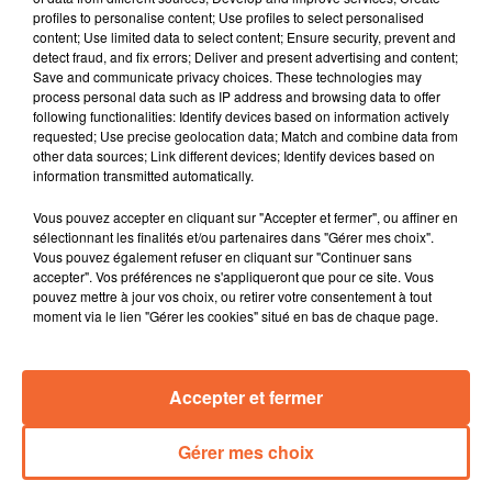
Bressuire, remporté 2-1 par le FCB.
profiles to personalise content; Use profiles to select personalised
content; Use limited data to select content; Ensure security, prevent and
Match en retard pour Chanteloup-Courlay-Chapelle en
detect fraud, and fix errors; Deliver and present advertising and content;
REG 3 avec... un match arrêté pour cause de brouillard
Save and communicate privacy choices. These technologies may
!
process personal data such as IP address and browsing data to offer
following functionalities: Identify devices based on information actively
Zoom sur le club départemental du FC Chiché (D3)
requested; Use precise geolocation data; Match and combine data from
avec son président Olivier Germain
other data sources; Link different devices; Identify devices based on
information transmitted automatically.
En Rugby, Lola Martin, Bressuiraise qui évolue au stade
Vous pouvez accepter en cliquant sur "Accepter et fermer", ou affiner en
rochelais, sera également avec nous
sélectionnant les finalités et/ou partenaires dans "Gérer mes choix".
Vous pouvez également refuser en cliquant sur "Continuer sans
En Basket, nous prendrons des nouvelles de Maelys
accepter". Vos préférences ne s'appliqueront que pour ce site. Vous
pouvez mettre à jour vos choix, ou retirer votre consentement à tout
Caloux, la Mauléonnaise du BC Chauray victime d’une
moment via le lien "Gérer les cookies" situé en bas de chaque page.
grave blessure
Et une invitée exceptionnelle pour terminer cette
Accepter et fermer
dernière émission de l'année : Marie Mamère (photo),
présentatrice de "Tout le Sport" sur France Télévision.
Gérer mes choix
0:00
39 min 14 sec