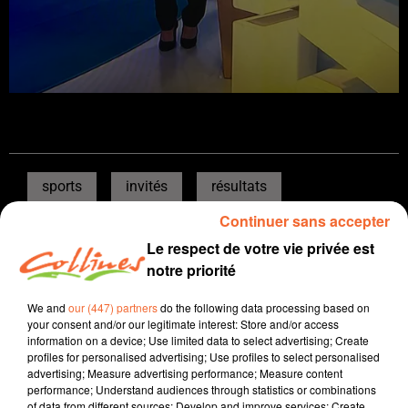
sports
invités
résultats
Continuer sans accepter
14 décembre 2025 - 39 min 14 sec
Le respect de votre vie privée est
SPORTS MATIN DIMANCHE DU 14 DÉCEMBRE
notre priorité
David Puaud
We and
our (447) partners
do the following data processing based on
your consent and/or our legitimate interest: Store and/or access
Sport
information on a device; Use limited data to select advertising; Create
Présenté par Dominique Cadu et David Puaud
profiles for personalised advertising; Use profiles to select personalised
advertising; Measure advertising performance; Measure content
En footballl, retour sur le match en retard Périgny -
performance; Understand audiences through statistics or combinations
of data from different sources; Develop and improve services; Create