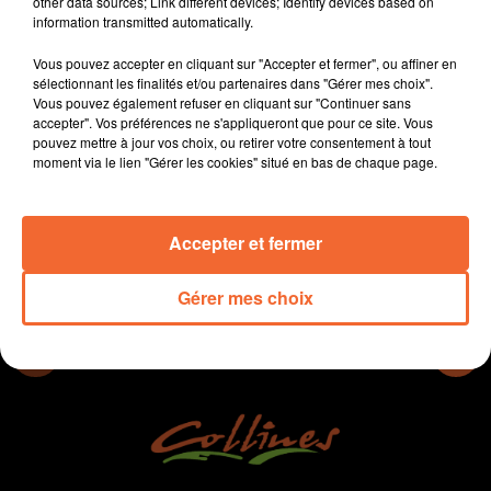
other data sources; Link different devices; Identify devices based on
En R1 victoire du FCB face à Chauray 2 à 1
information transmitted automatically.
Handball : les celloises décrochent leur maitien en LFH
Vous pouvez accepter en cliquant sur "Accepter et fermer", ou affiner en
après leur victoire face à Nantes.
sélectionnant les finalités et/ou partenaires dans "Gérer mes choix".
Un Open Contact d'arts martiaux samedi à Cerizay (
Vous pouvez également refuser en cliquant sur "Continuer sans
photo )
accepter". Vos préférences ne s'appliqueront que pour ce site. Vous
pouvez mettre à jour vos choix, ou retirer votre consentement à tout
moment via le lien "Gérer les cookies" situé en bas de chaque page.
0:00
40 min 20 sec
Accepter et fermer
Gérer mes choix