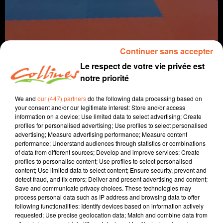
Continuer sans accepter
Le respect de votre vie privée est
notre priorité
We and
our (447) partners
do the following data processing based on
infos
your consent and/or our legitimate interest: Store and/or access
information on a device; Use limited data to select advertising; Create
7 mai 2023 - 40 min 20 sec
profiles for personalised advertising; Use profiles to select personalised
advertising; Measure advertising performance; Measure content
SPORTS MATIN DIMANCHE DU 07 MAI
performance; Understand audiences through statistics or combinations
of data from different sources; Develop and improve services; Create
Jean Grellier - Patrice Bémanangy
profiles to personalise content; Use profiles to select personalised
content; Use limited data to select content; Ensure security, prevent and
Le sport près de chez vous
detect fraud, and fix errors; Deliver and present advertising and content;
Save and communicate privacy choices. These technologies may
Nouvelle défaite des Chamois hier soir face à Metz 3 à
process personal data such as IP address and browsing data to offer
following functionalities: Identify devices based on information actively
0. Mickaël Hanouna le directeur général des Niortais
requested; Use precise geolocation data; Match and combine data from
était notre invité.