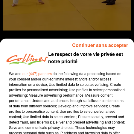
Continuer sans accepter
Le respect de votre vie privée est
notre priorité
Infos
We and
our (447) partners
do the following data processing based on
5 octobre 2025 - 29 min 42 sec
your consent and/or our legitimate interest: Store and/or access
information on a device; Use limited data to select advertising; Create
SPORTS MATIN DIMANCHE DU 05 OCTOBRE
profiles for personalised advertising; Use profiles to select personalised
advertising; Measure advertising performance; Measure content
Jean Grellier - Patrice Bémanangy
performance; Understand audiences through statistics or combinations
of data from different sources; Develop and improve services; Create
Le sport près de chez vous
profiles to personalise content; Use profiles to select personalised
content; Use limited data to select content; Ensure security, prevent and
Football :
detect fraud, and fix errors; Deliver and present advertising and content;
N2 : Victoire de Chauray face aux Herbiers 2 - 1
Save and communicate privacy choices. These technologies may
R1 : Nueillaubiers remporte le derby contre Bressuire 3 -
process personal data such as IP address and browsing data to offer