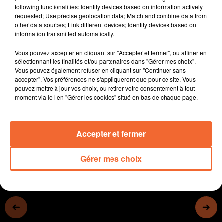
following functionalities: Identify devices based on information actively
1
requested; Use precise geolocation data; Match and combine data from
R2 : Niort St Flo s'impose à Ruffec 4 - 1
other data sources; Link different devices; Identify devices based on
R3 : Défaite du FC3C contre Aubinrorthais 2 - 1
information transmitted automatically.
Le 37ème tournoi national cadets/cadettes de judo ce
Vous pouvez accepter en cliquant sur "Accepter et fermer", ou affiner en
dimanche à Bressuire ( photo )
sélectionnant les finalités et/ou partenaires dans "Gérer mes choix".
Basket : Nouvelle victoire de CB en Betclic Elite à
Vous pouvez également refuser en cliquant sur "Continuer sans
domicile contre Boulazac 92 - 81
accepter". Vos préférences ne s'appliqueront que pour ce site. Vous
pouvez mettre à jour vos choix, ou retirer votre consentement à tout
Rugby : En Nat. courte de défaite de Niort à Périgueux
moment via le lien "Gérer les cookies" situé en bas de chaque page.
24 à 23
0:00
29 min 42 sec
Accepter et fermer
Gérer mes choix