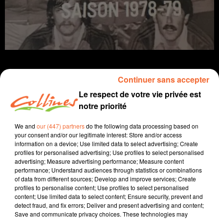
Continuer sans accepter
Le respect de votre vie privée est
Infos
notre priorité
5 mars 2023 - 27 min 15 sec
We and
our (447) partners
do the following data processing based on
your consent and/or our legitimate interest: Store and/or access
SPORTS MATIN DIMANCHE DU 05 MARS
information on a device; Use limited data to select advertising; Create
profiles for personalised advertising; Use profiles to select personalised
Jean Grellier - Patrice Bémanangy
advertising; Measure advertising performance; Measure content
performance; Understand audiences through statistics or combinations
Le sport près de chez vous
of data from different sources; Develop and improve services; Create
profiles to personalise content; Use profiles to select personalised
Football : en Ligue 2, défaite des Chamois hier soir
content; Use limited data to select content; Ensure security, prevent and
face à Rodez 3 - 2. Victoire de Bressuire en Reg. 2
detect fraud, and fix errors; Deliver and present advertising and content;
Save and communicate privacy choices. These technologies may
contre Moncoutant 4 - 0. Défaite de Chauray face à