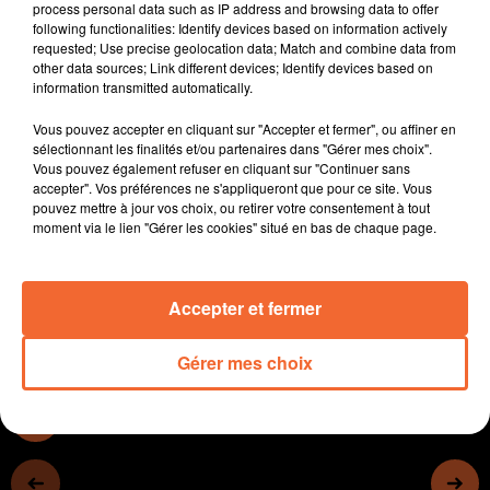
process personal data such as IP address and browsing data to offer
l'AS Réthaise 2 à 0
following functionalities: Identify devices based on information actively
Basket : joli succès de CB hier soir lors de la réception
requested; Use precise geolocation data; Match and combine data from
other data sources; Link different devices; Identify devices based on
de Bourg-en-Bresse 99 - 88
information transmitted automatically.
Handball : en Nat. 3 féminine Playoff, défaite de
Prahecq face à Pessac 23 - 30
Vous pouvez accepter en cliquant sur "Accepter et fermer", ou affiner en
Le témoignage de Francis Baly après la disparition de
sélectionnant les finalités et/ou partenaires dans "Gérer mes choix".
Vous pouvez également refuser en cliquant sur "Continuer sans
Just Fontaine qui fût son entraineur lorsqu'il évoluait à
accepter". Vos préférences ne s'appliqueront que pour ce site. Vous
Toulouse ( photo : l'ancien entraineur de Bressuire et de
pouvez mettre à jour vos choix, ou retirer votre consentement à tout
Combranssière à la gauche de la légende du foot
moment via le lien "Gérer les cookies" situé en bas de chaque page.
français ).
Accepter et fermer
0:00
27 min 15 sec
Gérer mes choix