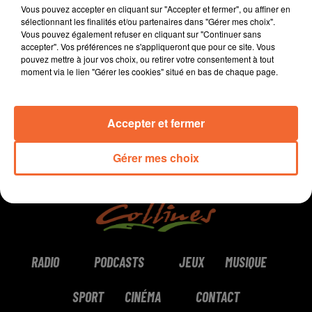
Les résultats de basket, hand, rugby

Vous pouvez accepter en cliquant sur "Accepter et fermer", ou affiner en
Et Franck Meunier le président du COB79 qui joue un
sélectionnant les finalités et/ou partenaires dans "Gérer mes choix".
Vous pouvez également refuser en cliquant sur "Continuer sans
accepter". Vos préférences ne s'appliqueront que pour ce site. Vous
0:00
36 min 20 sec
pouvez mettre à jour vos choix, ou retirer votre consentement à tout
moment via le lien "Gérer les cookies" situé en bas de chaque page.
Accepter et fermer
Gérer mes choix
RADIO
PODCASTS
JEUX
MUSIQUE
SPORT
CINÉMA
CONTACT