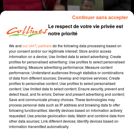
Continuer sans accepter
Le respect de votre vie privée est
notre priorité
We and
our (447) partners
do the following data processing based on
your consent and/or our legitimate interest: Store and/or access
information on a device; Use limited data to select advertising; Create
Infos
profiles for personalised advertising; Use profiles to select personalised
advertising; Measure advertising performance; Measure content
performance; Understand audiences through statistics or combinations
24 novembre 2024 - 36 min 20 sec
of data from different sources; Develop and improve services; Create
profiles to personalise content; Use profiles to select personalised
SPORTS MATIN DIMANCHE 24 NOVEMBRE
content; Use limited data to select content; Ensure security, prevent and
detect fraud, and fix errors; Deliver and present advertising and content;
Vincent Nori
Save and communicate privacy choices. These technologies may
process personal data such as IP address and browsing data to offer
Le sport près de chez vous
following functionalities: Identify devices based on information actively
requested; Use precise geolocation data; Match and combine data from
Les résultats de foot

other data sources; Link different devices; Identify devices based on
Quentin Jasmin évoque la qualification pour le 5ème
information transmitted automatically.
Marius Trésor, monstre sacré du foot français parle