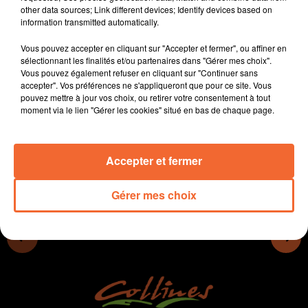
other data sources; Link different devices; Identify devices based on
Dimanche 2 Mars, le SBAC participera aux
information transmitted automatically.
championnats de France de cross à
Challans….Rencontre avec l’expérimenté Steve
Vous pouvez accepter en cliquant sur "Accepter et fermer", ou affiner en
Millasseau. Et aussi les premiers résultats de foot et la
sélectionnant les finalités et/ou partenaires dans "Gérer mes choix".
Vous pouvez également refuser en cliquant sur "Continuer sans
réaction de Samir Bakir du fc bressuire, Du basket,
accepter". Vos préférences ne s'appliqueront que pour ce site. Vous
hand, volley avec Rose Beleng du Vbp Niort.
pouvez mettre à jour vos choix, ou retirer votre consentement à tout
moment via le lien "Gérer les cookies" situé en bas de chaque page.
0:00
45 min 25 sec
Accepter et fermer
Gérer mes choix