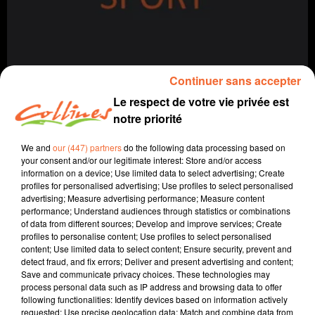
Continuer sans accepter
Le respect de votre vie privée est
notre priorité
sports
infos
We and
our (447) partners
do the following data processing based on
your consent and/or our legitimate interest: Store and/or access
information on a device; Use limited data to select advertising; Create
23 février 2025 - 45 min 25 sec
profiles for personalised advertising; Use profiles to select personalised
advertising; Measure advertising performance; Measure content
SPORTS MATIN DIMANCHE 23 FÉVRIER
performance; Understand audiences through statistics or combinations
of data from different sources; Develop and improve services; Create
Vincent Nori
profiles to personalise content; Use profiles to select personalised
content; Use limited data to select content; Ensure security, prevent and
Le sport près de chez vous
detect fraud, and fix errors; Deliver and present advertising and content;
Save and communicate privacy choices. These technologies may
CALENDRIER est le fil rouge de ce SMD: Anniversaires
process personal data such as IP address and browsing data to offer
de club avec le FC BRESSUIRE et le SAM Basket à
following functionalities: Identify devices based on information actively
Moncoutant, anniversaires fêtés en Juin prochain.
requested; Use precise geolocation data; Match and combine data from