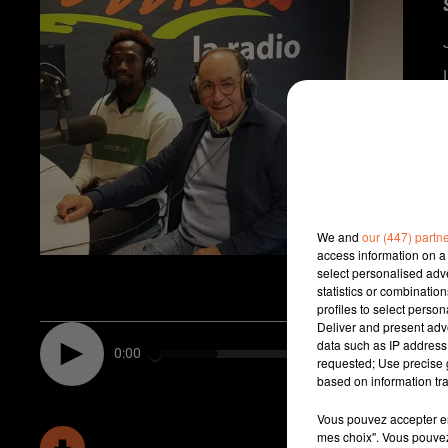
We and
our (447) partn
access information on a 
select personalised ad
statistics or combinatio
profiles to select person
Deliver and present adv
data such as IP address 
0:00
requested; Use precise g
based on information tra
Vous pouvez accepter en 
mes choix". Vous pouvez