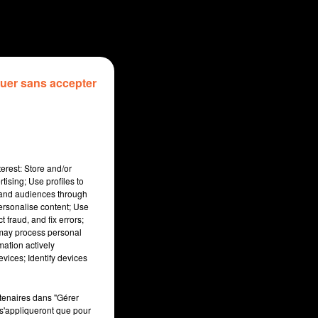
uer sans accepter
erest: Store and/or
tising; Use profiles to
tand audiences through
personalise content; Use
 fraud, and fix errors;
 may process personal
mation actively
sec
vices; Identify devices
rtenaires dans "Gérer
s'appliqueront que pour