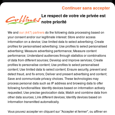
Continuer sans accepter
Le respect de votre vie privée est
notre priorité
We and
our (447) partners
do the following data processing based on
your consent and/or our legitimate interest: Store and/or access
information on a device; Use limited data to select advertising; Create
profiles for personalised advertising; Use profiles to select personalised
advertising; Measure advertising performance; Measure content
Sport
performance; Understand audiences through statistics or combinations
of data from different sources; Develop and improve services; Create
22 décembre 2019
profiles to personalise content; Use profiles to select personalised
content; Use limited data to select content; Ensure security, prevent and
SPORTS MATIN DIMANCHE 22 DEC.
detect fraud, and fix errors; Deliver and present advertising and content;
Save and communicate privacy choices. These technologies may
Collines la Radio
process personal data such as IP address and browsing data to offer
following functionalities: Identify devices based on information actively
Sport
requested; Use precise geolocation data; Match and combine data from
other data sources; Link different devices; Identify devices based on
Au progamme du football, du basket, du rugby et de la
information transmitted automatically.
course à pied.
Vous pouvez accepter en cliquant sur "Accepter et fermer", ou affiner en