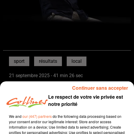
sport
résultats
local
21 septembre 2025 - 41 min 26 sec
SPORTS MATIN DIMANCHE 21 SEPTEMBRE
Continuer sans accepter
Le respect de votre vie privée est
David Puaud
notre priorité
Sport
We and
our (447) partners
do the following data processing based on
Présenté par Dominique Cadu et David Puaud
your consent and/or our legitimate interest: Store and/or access
information on a device; Use limited data to select advertising; Create
FOOTBALL
profiles for personalised advertising; Use profiles to select personalised