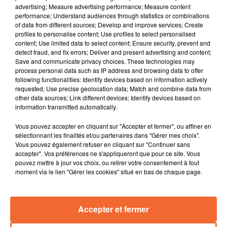
En National 3, la Chataigneraie a été battu 3-1 malgré
advertising; Measure advertising performance; Measure content
performance; Understand audiences through statistics or combinations
un but de Pierre Grellier... Pierre qui sera avec nous
of data from different sources; Develop and improve services; Create
dans qq instants
profiles to personalise content; Use profiles to select personalised
En Régional 1, réactions après le derby Bressuire-
content; Use limited data to select content; Ensure security, prevent and
detect fraud, and fix errors; Deliver and present advertising and content;
Parthenay qui a vu le FCB s'imposé difficilement 1-0
Save and communicate privacy choices. These technologies may
En Régional 2, Cerizay a confirmé son bon début de
process personal data such as IP address and browsing data to offer
saison.
following functionalities: Identify devices based on information actively
requested; Use precise geolocation data; Match and combine data from
Et puis coup de projecteur sur le club de Clazay Bocage
other data sources; Link different devices; Identify devices based on
qui évolue en Dépratemental 2.
information transmitted automatically.
BASKET
Vous pouvez accepter en cliquant sur "Accepter et fermer", ou affiner en
sélectionnant les finalités et/ou partenaires dans "Gérer mes choix".
avec des réactions de Cholet Basket qui jouait son
Vous pouvez également refuser en cliquant sur "Continuer sans
dernier match amical ce samedi et qui signe une
accepter". Vos préférences ne s'appliqueront que pour ce site. Vous
victoire face à Limoges.
pouvez mettre à jour vos choix, ou retirer votre consentement à tout
moment via le lien "Gérer les cookies" situé en bas de chaque page.
RUGBY
le coach du COB 79 Sébastien Vélez sera avec nous
Accepter et fermer
pour évoquer la nouvelle saison qui débute aujourd'hui
Nous terminerons ce SMD avec Yohann Métay (photo,