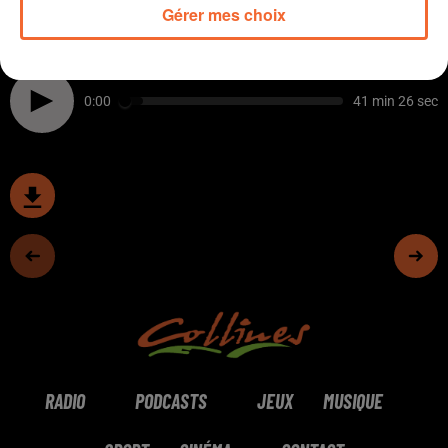
Gérer mes choix
crédit JLChouteau), un ancien spécialiste de trail,
devenu comédien.
0:00
41 min 26 sec
RADIO
PODCASTS
JEUX
MUSIQUE