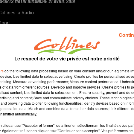
SPORTS MATIN DIMANCHE 21 AVRIL 2019
Collines la Radio
Sport
Les chamois niortais n'y arrivent toujours pas...
Contin
Bressuire battu en Nationale 3 hier soir par Limoges rejoue dès
demain en coupe Nouvelle Aquitaine
En tennis, le président de la Fédération française de tennis a
Le respect de votre vie privée est notre priorité
assisté au Top 10/12.
Focus sur le club de badminton bressuirais.
ers
do the following data processing based on your consent and/or our legitimate int
Enfin, DPC Live propose des retransmissions en direct de tous
device; Use limited data to select advertising; Create profiles for personalised adver
vertising; Measure advertising performance; Measure content performance; Unders
les évenements sportif.
ns of data from different sources; Develop and improve services; Create profiles to 
alised content; Use limited data to select content; Ensure security, prevent and detect
ertising and content; Save and communicate privacy choices. These technologies
and browsing data to offer following functionalities: Identify devices based on infor
0
eolocation data; Match and combine data from other data sources; Link different de
nsmitted automatically.
cliquant sur "Accepter et fermer", ou affiner en sélectionnant les finalités et/ou pa
 également refuser en cliquant sur "Continuer sans accepter". Vos préférences ne 