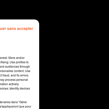
uer sans accepter
erest: Store and/or
tising; Use profiles to
tand audiences through
personalise content; Use
 fraud, and fix errors;
 may process personal
mation actively
:00
vices; Identify devices
rtenaires dans "Gérer
s'appliqueront que pour