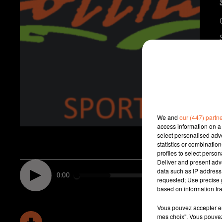
We and
our (447) partn
access information on a 
select personalised ad
statistics or combinatio
profiles to select person
Deliver and present adv
data such as IP address 
0:00
requested; Use precise g
based on information tra
Vous pouvez accepter en 
mes choix". Vous pouvez