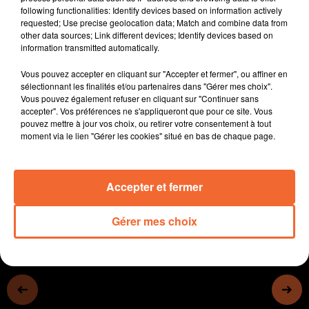
Thireuil avec sa jeune co-présidente Axelle Geffard
following functionalities: Identify devices based on information actively
requested; Use precise geolocation data; Match and combine data from
En Rég 1, Nueillaubiers a perdu face à Périgny
other data sources; Link different devices; Identify devices based on
information transmitted automatically.
En basket, Cholet a dû s'employer pour s'imposer face
à Limoges
Vous pouvez accepter en cliquant sur "Accepter et fermer", ou affiner en
sélectionnant les finalités et/ou partenaires dans "Gérer mes choix".
Le choc entre le 2ème et le 1er en Nat 2 Fem : Chauray
Vous pouvez également refuser en cliquant sur "Continuer sans
a battu Basket Landes et reprend la tête au chapionnat
accepter". Vos préférences ne s'appliqueront que pour ce site. Vous
pouvez mettre à jour vos choix, ou retirer votre consentement à tout
Et puis en course à pieds, le Trail des Sentiers
moment via le lien "Gérer les cookies" situé en bas de chaque page.
Bressuirais avaient lieu ce samedi
0:00
23 min 42 sec
Accepter et fermer
Gérer mes choix