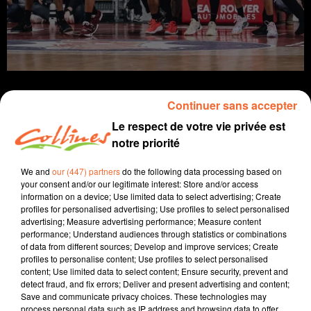
Continuer sans accepter
Le respect de votre vie privée est
notre priorité
sport
infos
réactions
résultats
We and
our (447) partners
do the following data processing based on
19 janvier 2025 - 23 min 42 sec
your consent and/or our legitimate interest: Store and/or access
SPORTS MATIN DIMANCHE 19 JANVIER
information on a device; Use limited data to select advertising; Create
profiles for personalised advertising; Use profiles to select personalised
advertising; Measure advertising performance; Measure content
David Puaud
performance; Understand audiences through statistics or combinations
of data from different sources; Develop and improve services; Create
Sport
profiles to personalise content; Use profiles to select personalised
content; Use limited data to select content; Ensure security, prevent and
Présenté par Dominique Cadu et David Puaud
detect fraud, and fix errors; Deliver and present advertising and content;
En football, nous parlerons du club de Buslaurs-
Save and communicate privacy choices. These technologies may
process personal data such as IP address and browsing data to offer