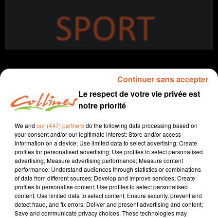
Continuer sans accepter
Le respect de votre vie privée est
Sport
notre priorité
15 décembre 2019
We and
our (447) partners
do the following data processing based on
your consent and/or our legitimate interest: Store and/or access
SPORTS MATIN DIMANCHE 15 DEC.
information on a device; Use limited data to select advertising; Create
profiles for personalised advertising; Use profiles to select personalised
Collines la Radio
advertising; Measure advertising performance; Measure content
performance; Understand audiences through statistics or combinations
Sport
of data from different sources; Develop and improve services; Create
profiles to personalise content; Use profiles to select personalised
Présenté par Fabien Gazeau
content; Use limited data to select content; Ensure security, prevent and
- Les chamois niortais s'enfoncent encore un peu plus
detect fraud, and fix errors; Deliver and present advertising and content;
Save and communicate privacy choices. These technologies may
dans leur championnat de Ligue 2.