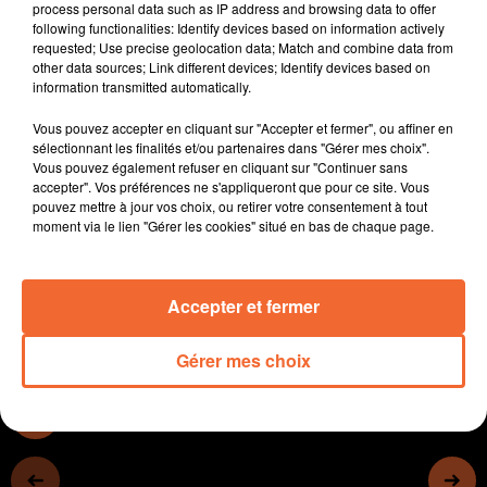
process personal data such as IP address and browsing data to offer
- 64e de finale de Gambardella entre Bressuire et
following functionalities: Identify devices based on information actively
Colommiers.
requested; Use precise geolocation data; Match and combine data from
other data sources; Link different devices; Identify devices based on
- En basket, le réveil bressuirais a largement battu Ingré
information transmitted automatically.
hier soir.
- En course à pied,la 32e édition de la corrida de
Vous pouvez accepter en cliquant sur "Accepter et fermer", ou affiner en
Courlay
sélectionnant les finalités et/ou partenaires dans "Gérer mes choix".
Vous pouvez également refuser en cliquant sur "Continuer sans
- Retour sur le cross académique qui se déroulait à
accepter". Vos préférences ne s'appliqueront que pour ce site. Vous
Cerizay ce mercredi.
pouvez mettre à jour vos choix, ou retirer votre consentement à tout
- Enfin, Julie Chupin s'entraine dur pour participer aux
moment via le lien "Gérer les cookies" situé en bas de chaque page.
Jeux paralympiques de Tokyo en
Accepter et fermer
0:00
0:00
Gérer mes choix