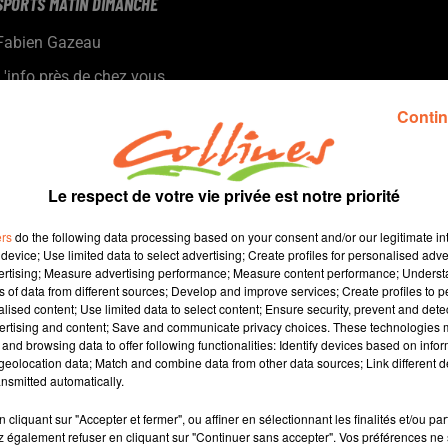
SPORTS MATIN DIMANCHE
Fabien Gazeau
L'info près de chez vous
Présenté par Fabien Gazeau
Contin
- Deux champions du monde de pétanque hier à Bressuire et
notamment Philippe Quintais, le Zidane de la discipline (photo)
- Foot : les chamois reçoivent demain Toulouse, Thouars
Le respect de votre vie privée est notre priorité
caracole en tête de la R1
- Basket : Cholet chez le leader Boulogne-Levallois cet après-
ers
do the following data processing based on your consent and/or our legitimate int
midi
device; Use limited data to select advertising; Create profiles for personalised adver
vertising; Measure advertising performance; Measure content performance; Unders
- Trail : les Bosses de St Paul dimanche prochain...
ns of data from different sources; Develop and improve services; Create profiles to 
alised content; Use limited data to select content; Ensure security, prevent and detect
ertising and content; Save and communicate privacy choices. These technologies
and browsing data to offer following functionalities: Identify devices based on infor
30 min 53 
eolocation data; Match and combine data from other data sources; Link different de
nsmitted automatically.
cliquant sur "Accepter et fermer", ou affiner en sélectionnant les finalités et/ou pa
 également refuser en cliquant sur "Continuer sans accepter". Vos préférences ne 