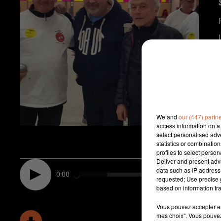
We and
our (447) partn
access information on a 
select personalised ad
statistics or combinatio
profiles to select person
Deliver and present adv
data such as IP address 
0:00
requested; Use precise g
based on information tra
Vous pouvez accepter en 
mes choix". Vous pouvez