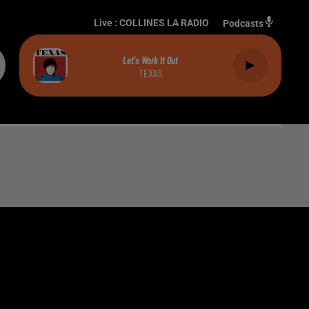
Live :
COLLINES LA RADIO
Podcasts
Let's Work It Out
TEXAS