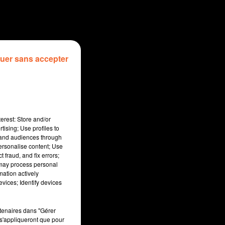
uer sans accepter
erest: Store and/or
tising; Use profiles to
tand audiences through
personalise content; Use
 fraud, and fix errors;
 may process personal
mation actively
sec
vices; Identify devices
rtenaires dans "Gérer
s'appliqueront que pour