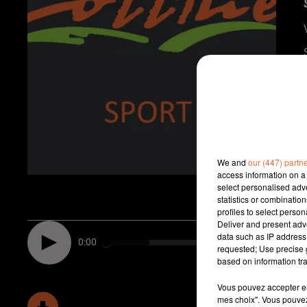
We and
our (447) partn
access information on a 
select personalised ad
statistics or combinatio
profiles to select person
Deliver and present adv
data such as IP address 
0:00
requested; Use precise g
based on information tra
Vous pouvez accepter en 
mes choix". Vous pouvez