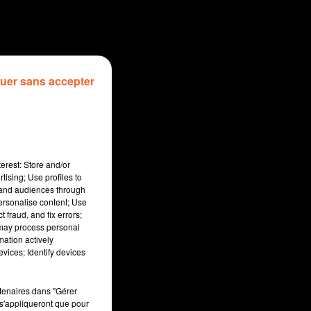
uer sans accepter
erest: Store and/or
tising; Use profiles to
tand audiences through
personalise content; Use
 fraud, and fix errors;
 may process personal
mation actively
sec
vices; Identify devices
rtenaires dans "Gérer
s'appliqueront que pour