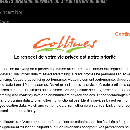
SPORTS DIMANCHE DERNIERE DU 31 MAI ÉDITION DE 18H00
Vincent Nori
Sport
Les principaux résultats du week-end.
Contin
Le respect de votre vie privée est notre priorité
ers
do the following data processing based on your consent and/or our legitimate int
device; Use limited data to select advertising; Create profiles for personalised adver
vertising; Measure advertising performance; Measure content performance; Unders
ns of data from different sources; Develop and improve services; Create profiles to 
alised content; Use limited data to select content; Ensure security, prevent and detect
ertising and content; Save and communicate privacy choices. These technologies
and browsing data to offer following functionalities: Identify devices based on infor
19 min 19 
eolocation data; Match and combine data from other data sources; Link different de
nsmitted automatically.
cliquant sur "Accepter et fermer", ou affiner en sélectionnant les finalités et/ou pa
 également refuser en cliquant sur "Continuer sans accepter". Vos préférences ne 