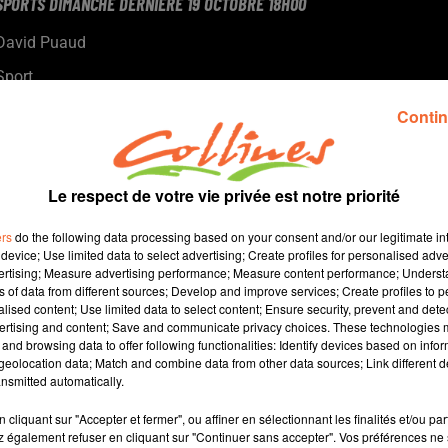
SPORTS DIMANCHE DERNIERE 19 OCTOBRE 18H00
David Puaud
Sport
Les principaux résultats du week-end
Contin
Le respect de votre vie privée est notre priorité
ers
do the following data processing based on your consent and/or our legitimate int
device; Use limited data to select advertising; Create profiles for personalised adver
vertising; Measure advertising performance; Measure content performance; Unders
ns of data from different sources; Develop and improve services; Create profiles to 
alised content; Use limited data to select content; Ensure security, prevent and detect
ertising and content; Save and communicate privacy choices. These technologies
and browsing data to offer following functionalities: Identify devices based on infor
17 min 15 
eolocation data; Match and combine data from other data sources; Link different de
nsmitted automatically.
cliquant sur "Accepter et fermer", ou affiner en sélectionnant les finalités et/ou pa
 également refuser en cliquant sur "Continuer sans accepter". Vos préférences ne 