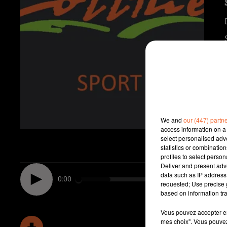
We and
our (447) partn
access information on a 
select personalised ad
statistics or combinatio
profiles to select person
Deliver and present adv
data such as IP address 
0:00
requested; Use precise g
based on information tra
Vous pouvez accepter en 
mes choix". Vous pouvez