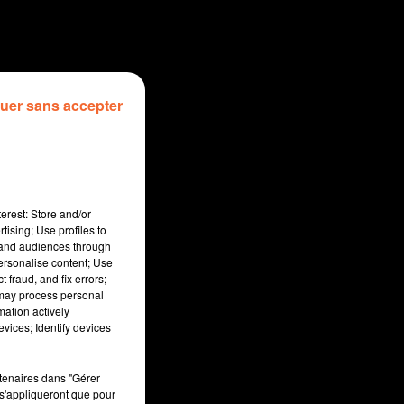
uer sans accepter
erest: Store and/or
tising; Use profiles to
tand audiences through
personalise content; Use
 fraud, and fix errors;
 may process personal
mation actively
sec
vices; Identify devices
rtenaires dans "Gérer
s'appliqueront que pour