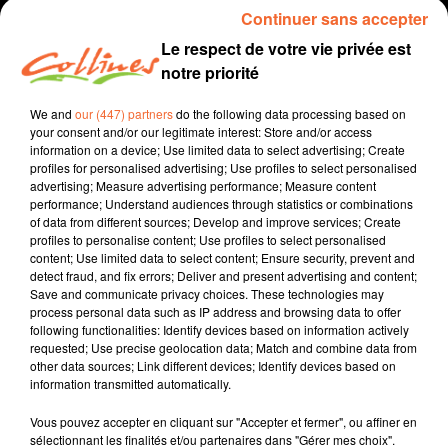
Continuer sans accepter
Le respect de votre vie privée est
notre priorité
We and
our (447) partners
do the following data processing based on
your consent and/or our legitimate interest: Store and/or access
information on a device; Use limited data to select advertising; Create
profiles for personalised advertising; Use profiles to select personalised
advertising; Measure advertising performance; Measure content
performance; Understand audiences through statistics or combinations
infos
sports
of data from different sources; Develop and improve services; Create
profiles to personalise content; Use profiles to select personalised
24 octobre 2021 - 36 min 51 sec
content; Use limited data to select content; Ensure security, prevent and
detect fraud, and fix errors; Deliver and present advertising and content;
SPORT MATIN DIMANCHE DU 24 OCTOBRE
Save and communicate privacy choices. These technologies may
process personal data such as IP address and browsing data to offer
Vincent
following functionalities: Identify devices based on information actively
requested; Use precise geolocation data; Match and combine data from
L'infos près de chez vous
other data sources; Link different devices; Identify devices based on
information transmitted automatically.
football, basketball, handball, rugby.
Vous pouvez accepter en cliquant sur "Accepter et fermer", ou affiner en
sélectionnant les finalités et/ou partenaires dans "Gérer mes choix".
0:00
36 min 51 sec