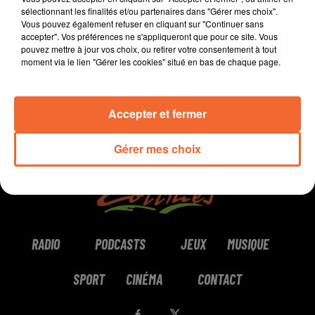
sélectionnant les finalités et/ou partenaires dans "Gérer mes choix".
Vous pouvez également refuser en cliquant sur "Continuer sans
0:00
44 min 32 sec
accepter". Vos préférences ne s'appliqueront que pour ce site. Vous
pouvez mettre à jour vos choix, ou retirer votre consentement à tout
moment via le lien "Gérer les cookies" situé en bas de chaque page.
Accepter et fermer
Gérer mes choix
RADIO
PODCASTS
JEUX
MUSIQUE
SPORT
CINÉMA
CONTACT