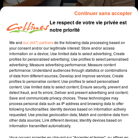
Continuer sans accepter
Le respect de votre vie privée est
notre priorité
We and
our (447) partners
do the following data processing based on
your consent and/or our legitimate interest: Store and/or access
information on a device; Use limited data to select advertising; Create
profiles for personalised advertising; Use profiles to select personalised
Infos
advertising; Measure advertising performance; Measure content
performance; Understand audiences through statistics or combinations
of data from different sources; Develop and improve services; Create
22 mai 2022 - 44 min 32 sec
profiles to personalise content; Use profiles to select personalised
content; Use limited data to select content; Ensure security, prevent and
SPORT MATIN DIMANCHE DU 22 MAI
detect fraud, and fix errors; Deliver and present advertising and content;
Save and communicate privacy choices. These technologies may
Jean Grellier - Patrice Bémanangy
process personal data such as IP address and browsing data to offer
following functionalities: Identify devices based on information actively
L'info près de chez vous.
requested; Use precise geolocation data; Match and combine data from
other data sources; Link different devices; Identify devices based on
Au programme : football avec l'entraineur du FCB en fil
information transmitted automatically.
rouge ( photo ) handball - rugby - cyclisme - course à
pied
Vous pouvez accepter en cliquant sur "Accepter et fermer", ou affiner en