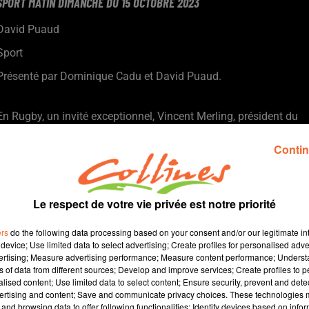
SPORT MATIN DIMANCHE DU 15 OCTOBRE 2023
David Puaud
Sport
Présenté par Dominique Cadu et David Puaud.
En Rugby, un invité exceptionnel, Vincent Merling, président du
Stade Rochelais, pour parler notamment, de ce match
Contin
France/Afrique du Sud en 1/4 de final du mondial.
En Football, le 5ème tour de la coupe de France: Bressuire s'est
bien battu face aux chamois, des niortais qui se qualifient dans
Le respect de votre vie privée est notre priorité
la douleur 2 buts à 1 (photo).
Dans le cadre de notre rubrique David contre Goliath, nous
ers
do the following data processing based on your consent and/or our legitimate int
retrouverons aussi Fred Jarry, coach de l'Avenir 79 qui a été
device; Use limited data to select advertising; Create profiles for personalised adver
largement dominé par Angoulême.
vertising; Measure advertising performance; Measure content performance; Unders
ns of data from different sources; Develop and improve services; Create profiles to 
En Rég 3, le duel COC - Bressuire a tourné à l'avantage de
alised content; Use limited data to select content; Ensure security, prevent and detect
ertising and content; Save and communicate privacy choices. These technologies
Cerizay.
and browsing data to offer following functionalities: Identify devices based on infor