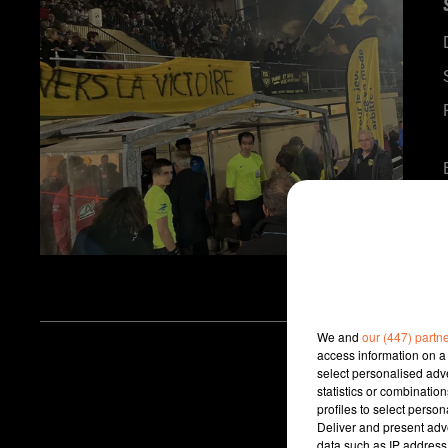
We and
our (447) partn
access information on a 
select personalised ad
statistics or combinatio
profiles to select person
Deliver and present adv
data such as IP address 