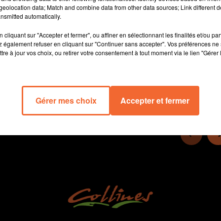
Un CO Cerizay qui a vu des changements avec notamment le
eolocation data; Match and combine data from other data sources; Link different de
président Jean Grellier qui s'est mis en retrait laissant une
nsmitted automatically.
double présidence.
cliquant sur "Accepter et fermer", ou affiner en sélectionnant les finalités et/ou pa
 également refuser en cliquant sur "Continuer sans accepter". Vos préférences ne 
tre à jour vos choix, ou retirer votre consentement à tout moment via le lien "Gérer 
37 min 33 
Gérer mes choix
Accepter et fermer