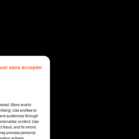
uer sans accepter
erest: Store and/or
tising; Use profiles to
tand audiences through
personalise content; Use
 fraud, and fix errors;
 may process personal
mation actively