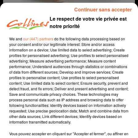
Continuer sans accepter
Le respect de votre vie privée est
notre priorité
We and
our (447) partners
do the following data processing based on
your consent and/or our legitimate interest: Store and/or access
information on a device; Use limited data to select advertising; Create
profiles for personalised advertising; Use profiles to select personalised
advertising; Measure advertising performance; Measure content
Infos
performance; Understand audiences through statistics or combinations
of data from different sources; Develop and improve services; Create
4 décembre 2022 - 38 min 9 sec
profiles to personalise content; Use profiles to select personalised
content; Use limited data to select content; Ensure security, prevent and
SPORT MATIN DIMANCHE DU 04 DECEMBRE
detect fraud, and fix errors; Deliver and present advertising and content;
Save and communicate privacy choices. These technologies may
Jean Grellier - Patrice Bémanangy
process personal data such as IP address and browsing data to offer
following functionalities: Identify devices based on information actively
Le sport près de chez vous
requested; Use precise geolocation data; Match and combine data from
other data sources; Link different devices; Identify devices based on
Au programme : football, basket, handball, volley,
information transmitted automatically.
rugby, tennis et athlétisme
Vous pouvez accepter en cliquant sur "Accepter et fermer", ou affiner en