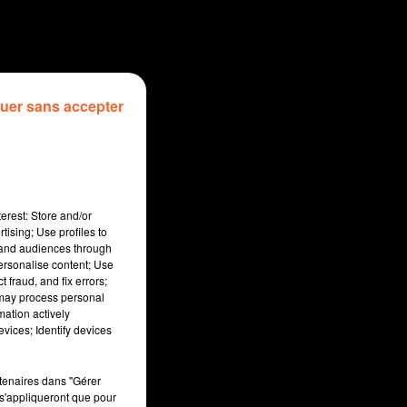
uer sans accepter
erest: Store and/or
tising; Use profiles to
tand audiences through
personalise content; Use
 fraud, and fix errors;
 may process personal
mation actively
sec
vices; Identify devices
rtenaires dans "Gérer
s'appliqueront que pour