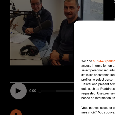
We and
our (447) partn
access information on a 
select personalised ad
statistics or combinatio
profiles to select person
Deliver and present adv
data such as IP address 
0:00
requested; Use precise g
based on information tra
Vous pouvez accepter en 
mes choix". Vous pouvez