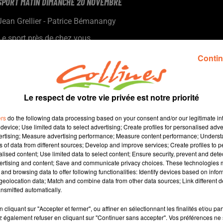
SPORT MATIN DIMANCHE 20 NOVEMBRE
Jean Grellier - Patrice Bémanangy
Le sport près de chez vous
Boris Dessenoix du TCG invité fil rouge de l'émission ( photo ).
Contin
Qualification pour le prochain tour de la coupe de france de
football de Niort, La Chataigneraie et Les Herbiers.
Basket Elite : victoire de Cholet à Blois.
Le respect de votre vie privée est notre priorité
Victoire du TCB hier en ouverture de la nouvelle saison de Pro A
de tennis par équipe
ers
do the following data processing based on your consent and/or our legitimate int
Evènement futsal vendredi prochain à nueil-les-Aubiers.
device; Use limited data to select advertising; Create profiles for personalised adver
vertising; Measure advertising performance; Measure content performance; Unders
ns of data from different sources; Develop and improve services; Create profiles to 
alised content; Use limited data to select content; Ensure security, prevent and detect
ertising and content; Save and communicate privacy choices. These technologies
and browsing data to offer following functionalities: Identify devices based on infor
45 min 41 
eolocation data; Match and combine data from other data sources; Link different de
nsmitted automatically.
cliquant sur "Accepter et fermer", ou affiner en sélectionnant les finalités et/ou pa
 également refuser en cliquant sur "Continuer sans accepter". Vos préférences ne 