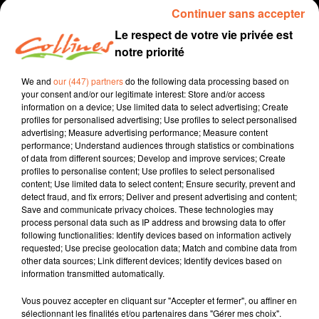
Continuer sans accepter
Le respect de votre vie privée est
notre priorité
We and
our (447) partners
do the following data processing based on
your consent and/or our legitimate interest: Store and/or access
information on a device; Use limited data to select advertising; Create
profiles for personalised advertising; Use profiles to select personalised
advertising; Measure advertising performance; Measure content
performance; Understand audiences through statistics or combinations
Infos
of data from different sources; Develop and improve services; Create
profiles to personalise content; Use profiles to select personalised
19 décembre 2021 - 43 min 26 sec
content; Use limited data to select content; Ensure security, prevent and
detect fraud, and fix errors; Deliver and present advertising and content;
SPORT MATIN DIMANCHE 19 DECEMBRE
Save and communicate privacy choices. These technologies may
process personal data such as IP address and browsing data to offer
Jean Grellier - Patrice Bémanangy
following functionalities: Identify devices based on information actively
requested; Use precise geolocation data; Match and combine data from
L'info près de chez vous
other data sources; Link different devices; Identify devices based on
information transmitted automatically.
Toute l'actualité sportive de votre week-end.
Vous pouvez accepter en cliquant sur "Accepter et fermer", ou affiner en
sélectionnant les finalités et/ou partenaires dans "Gérer mes choix".
0:00
43 min 26 sec