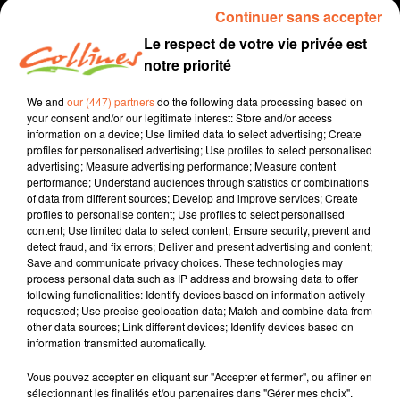
Continuer sans accepter
Le respect de votre vie privée est
notre priorité
We and
our (447) partners
do the following data processing based on
your consent and/or our legitimate interest: Store and/or access
information on a device; Use limited data to select advertising; Create
profiles for personalised advertising; Use profiles to select personalised
advertising; Measure advertising performance; Measure content
performance; Understand audiences through statistics or combinations
recette
cuisine
of data from different sources; Develop and improve services; Create
profiles to personalise content; Use profiles to select personalised
4 septembre 2021 - 3 min 57 sec
content; Use limited data to select content; Ensure security, prevent and
detect fraud, and fix errors; Deliver and present advertising and content;
SOUPE FROIDE COURGETTES MENTHE ET CHÈVRE
Save and communicate privacy choices. These technologies may
process personal data such as IP address and browsing data to offer
David Puaud
following functionalities: Identify devices based on information actively
requested; Use precise geolocation data; Match and combine data from
Qu'est-ce qu'on mange ?
other data sources; Link different devices; Identify devices based on
information transmitted automatically.
Recette présentée par Hélène et Jacqueline
Vous pouvez accepter en cliquant sur "Accepter et fermer", ou affiner en
sélectionnant les finalités et/ou partenaires dans "Gérer mes choix".
0:00
3 min 57 sec