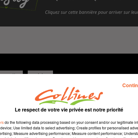
recette
cuisine
Contin
29 novembre 2025 - 4 min 49 sec
SOUPE DE CHOUX FLEURS RÔTIS AU CHÈVRE FRAIS
Le respect de votre vie privée est notre priorité
Jacqueline Pinon
ers
do the following data processing based on your consent and/or our legitimate int
Qu'est-ce qu'on mange ?
device; Use limited data to select advertising; Create profiles for personalised adver
Recette présentée par Hélène et Jacqueline.
vertising; Measure advertising performance; Measure content performance; Unders