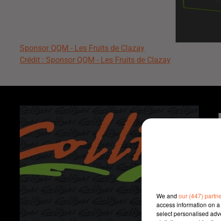
Sponsor QQM - Les Fruits de Clazay
Crédit :
Sponsor QQM - Les Fruits de Clazay
We and
our (447) partn
access information on a 
select personalised ad