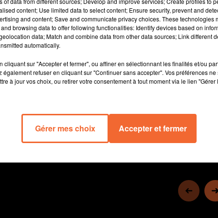
ns of data from different sources; Develop and improve services; Create profiles to 
alised content; Use limited data to select content; Ensure security, prevent and detect
ertising and content; Save and communicate privacy choices. These technologies
and browsing data to offer following functionalities: Identify devices based on infor
eolocation data; Match and combine data from other data sources; Link different de
nsmitted automatically.
cliquant sur "Accepter et fermer", ou affiner en sélectionnant les finalités et/ou pa
 également refuser en cliquant sur "Continuer sans accepter". Vos préférences ne 
tre à jour vos choix, ou retirer votre consentement à tout moment via le lien "Gérer 
4 min 49 
Gérer mes choix
Accepter et fermer