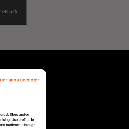
uer sans accepter
erest: Store and/or
tising; Use profiles to
tand audiences through