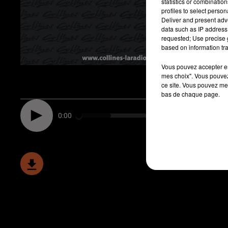
statistics or combinatio
profiles to select person
Deliver and present adv
data such as IP address 
requested; Use precise g
based on information tra
Vous pouvez accepter en 
mes choix". Vous pouvez
ce site. Vous pouvez met
bas de chaque page.
0:00