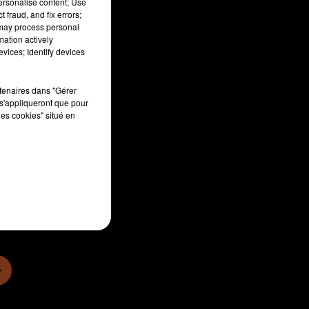
personalise content; Use
 fraud, and fix errors;
 may process personal
mation actively
vices; Identify devices
rtenaires dans "Gérer
s'appliqueront que pour
les cookies" situé en
sec