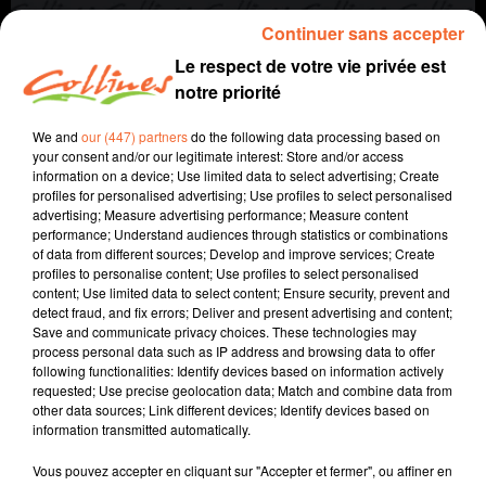
Continuer sans accepter
Le respect de votre vie privée est
notre priorité
We and
our (447) partners
do the following data processing based on
your consent and/or our legitimate interest: Store and/or access
information on a device; Use limited data to select advertising; Create
profiles for personalised advertising; Use profiles to select personalised
advertising; Measure advertising performance; Measure content
recette
cuisine
performance; Understand audiences through statistics or combinations
of data from different sources; Develop and improve services; Create
2 novembre 2024 - 5 min 17 sec
profiles to personalise content; Use profiles to select personalised
content; Use limited data to select content; Ensure security, prevent and
SAUTÉ DE VEAU AU CHORIZO ET OLIVES
detect fraud, and fix errors; Deliver and present advertising and content;
Save and communicate privacy choices. These technologies may
Jacqueline Pinon
process personal data such as IP address and browsing data to offer
following functionalities: Identify devices based on information actively
Qu'est-ce qu'on mange ?
requested; Use precise geolocation data; Match and combine data from
other data sources; Link different devices; Identify devices based on
Recette présentée par Hélène et Jacqueline.
information transmitted automatically.
Vous pouvez accepter en cliquant sur "Accepter et fermer", ou affiner en