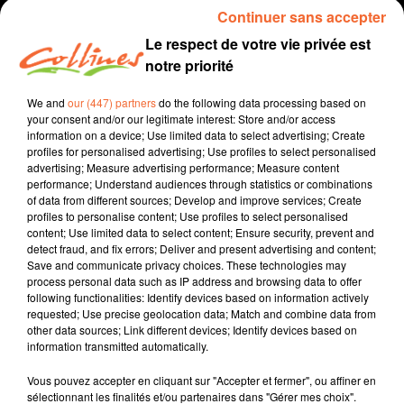
Continuer sans accepter
Le respect de votre vie privée est
notre priorité
We and
our (447) partners
do the following data processing based on
your consent and/or our legitimate interest: Store and/or access
information on a device; Use limited data to select advertising; Create
profiles for personalised advertising; Use profiles to select personalised
advertising; Measure advertising performance; Measure content
performance; Understand audiences through statistics or combinations
Environnement
podcast
of data from different sources; Develop and improve services; Create
profiles to personalise content; Use profiles to select personalised
18 mai 2019 - 2 min 39 sec
content; Use limited data to select content; Ensure security, prevent and
detect fraud, and fix errors; Deliver and present advertising and content;
RUBRIQUE ENVIRONNEMENT PAR MÉLANIE CHARPENTRON
Save and communicate privacy choices. These technologies may
process personal data such as IP address and browsing data to offer
Collines la Radio
following functionalities: Identify devices based on information actively
requested; Use precise geolocation data; Match and combine data from
Environnement
other data sources; Link different devices; Identify devices based on
information transmitted automatically.
Opération "Famille Zéro déchet".
Vous pouvez accepter en cliquant sur "Accepter et fermer", ou affiner en
sélectionnant les finalités et/ou partenaires dans "Gérer mes choix".
0:00
2 min 39 sec