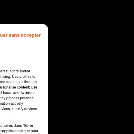
uer sans accepter
erest: Store and/or
tising; Use profiles to
tand audiences through
personalise content; Use
 fraud, and fix errors;
 may process personal
mation actively
min
vices; Identify devices
rtenaires dans "Gérer
s'appliqueront que pour