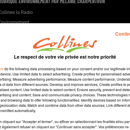
RUBRIQUE ENVIRONNEMENT PAR MELANIE CHARPENTRON
Collines la Radio
Environnement
Tri simplifié sur le territoire de l'Agglo du Bocage Bressuirais.
Contin
Le respect de votre vie privée est notre priorité
ers
do the following data processing based on your consent and/or our legitimate int
device; Use limited data to select advertising; Create profiles for personalised adver
vertising; Measure advertising performance; Measure content performance; Unders
ns of data from different sources; Develop and improve services; Create profiles to 
alised content; Use limited data to select content; Ensure security, prevent and detect
ertising and content; Save and communicate privacy choices. These technologies
and browsing data to offer following functionalities: Identify devices based on infor
2 
eolocation data; Match and combine data from other data sources; Link different de
nsmitted automatically.
cliquant sur "Accepter et fermer", ou affiner en sélectionnant les finalités et/ou pa
 également refuser en cliquant sur "Continuer sans accepter". Vos préférences ne 