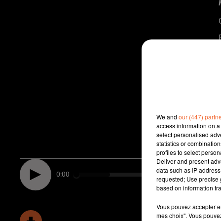
We and
our (447) partn
access information on a 
select personalised ad
statistics or combinatio
profiles to select person
Deliver and present adv
data such as IP address 
0:00
requested; Use precise g
based on information tra
Vous pouvez accepter en 
mes choix". Vous pouvez