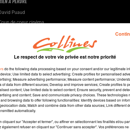
RIEN À PERDRE
David Puaud
Coup de coeur cinéma
Chaque mercredi, dans notre Actu Ciné à 17h15, Morgan,
Contin
programmateur au Fauteuil Rouge à Bressuire, vous propose
son coup de coeur.
Le respect de votre vie privée est notre priorité
ers
do the following data processing based on your consent and/or our legitimate int
device; Use limited data to select advertising; Create profiles for personalised adver
vertising; Measure advertising performance; Measure content performance; Unders
ns of data from different sources; Develop and improve services; Create profiles to 
alised content; Use limited data to select content; Ensure security, prevent and detect
ertising and content; Save and communicate privacy choices. These technologies
and browsing data to offer following functionalities: Identify devices based on infor
2 min 19 
eolocation data; Match and combine data from other data sources; Link different de
nsmitted automatically.
cliquant sur "Accepter et fermer", ou affiner en sélectionnant les finalités et/ou pa
 également refuser en cliquant sur "Continuer sans accepter". Vos préférences ne 