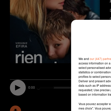
We and
our (447) partn
access information on a 
select personalised ad
statistics or combinatio
profiles to select person
Deliver and present adv
data such as IP address 
0:00
requested; Use precise g
based on information tra
Vous pouvez accepter en 
mes choix". Vous pouvez