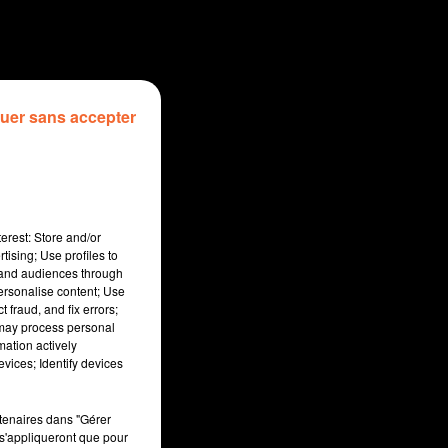
uer sans accepter
erest: Store and/or
tising; Use profiles to
tand audiences through
personalise content; Use
 fraud, and fix errors;
 may process personal
mation actively
sec
vices; Identify devices
rtenaires dans "Gérer
s'appliqueront que pour