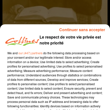
Continuer sans accepter
Le respect de votre vie privée est
notre priorité
histoire
locale
We and
our (447) partners
do the following data processing based on
your consent and/or our legitimate interest: Store and/or access
6 novembre 2025 - 12 min 54 sec
information on a device; Use limited data to select advertising; Create
profiles for personalised advertising; Use profiles to select personalised
REGARDS D'UN VICAIRE SUR LA PAROISSE DE BRESSUIRE EN
advertising; Measure advertising performance; Measure content
1907
performance; Understand audiences through statistics or combinations
of data from different sources; Develop and improve services; Create
profiles to personalise content; Use profiles to select personalised
Jacqueline Pinon
content; Use limited data to select content; Ensure security, prevent and
detect fraud, and fix errors; Deliver and present advertising and content;
Chemins d'histoire
Save and communicate privacy choices. These technologies may
Chaque 1er jeudi du mois, Guy-Marie Lenne vient nous
process personal data such as IP address and browsing data to offer
following functionalities: Identify devices based on information actively
parler de la petite histoire dans la grande.