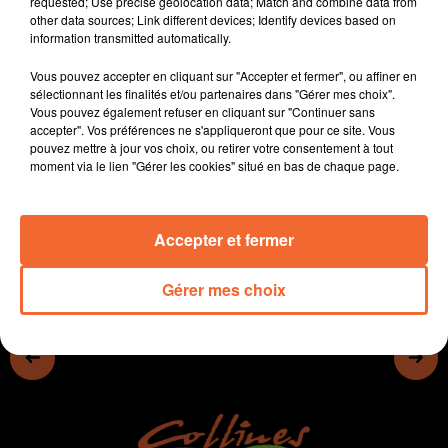
requested; Use precise geolocation data; Match and combine data from
other data sources; Link different devices; Identify devices based on
Ordonné prêtre en 1901 après des études au Séminaire
information transmitted automatically.
de St-Sulpice à Paris, l'abbé Alexis Baty, originaire de
St-Amand-sur-Sèvre, est nommé vicaire à Bressuire le
Vous pouvez accepter en cliquant sur "Accepter et fermer", ou affiner en
sélectionnant les finalités et/ou partenaires dans "Gérer mes choix".
28 août 1903 par Mgr Henri pelgé, évêque du diocèse
Vous pouvez également refuser en cliquant sur "Continuer sans
de Potiers.
accepter". Vos préférences ne s'appliqueront que pour ce site. Vous
pouvez mettre à jour vos choix, ou retirer votre consentement à tout
La suite avec Guy-Marie.
moment via le lien "Gérer les cookies" situé en bas de chaque page.
Accepter et fermer
0:00
12 min 54 sec
Gérer mes choix