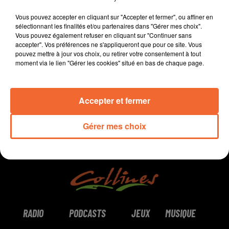
la Réunion. Une épreuve de 160 km et 9.400 m de
Vous pouvez accepter en cliquant sur "Accepter et fermer", ou affiner en
denivelé bouclée en 30h25. Entretien complet avec
sélectionnant les finalités et/ou partenaires dans "Gérer mes choix".
Vincent Nori
Vous pouvez également refuser en cliquant sur "Continuer sans
accepter". Vos préférences ne s'appliqueront que pour ce site. Vous
pouvez mettre à jour vos choix, ou retirer votre consentement à tout
0:00
9 min 18 sec
moment via le lien "Gérer les cookies" situé en bas de chaque page.
Accepter et fermer
Gérer mes choix
RADIO
PODCASTS
JEUX
MUSIQUE