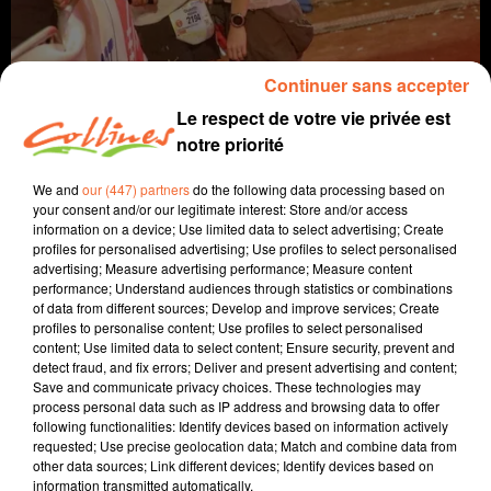
Continuer sans accepter
Le respect de votre vie privée est
notre priorité
We and
our (447) partners
do the following data processing based on
your consent and/or our legitimate interest: Store and/or access
info
information on a device; Use limited data to select advertising; Create
profiles for personalised advertising; Use profiles to select personalised
advertising; Measure advertising performance; Measure content
25 octobre 2021 - 9 min 18 sec
performance; Understand audiences through statistics or combinations
of data from different sources; Develop and improve services; Create
QUENTIN DÉBARRE PAS LOIN DU TOP 30 SUR LA DIAGONALE
profiles to personalise content; Use profiles to select personalised
DES FOUS
content; Use limited data to select content; Ensure security, prevent and
detect fraud, and fix errors; Deliver and present advertising and content;
Fabien Gazeau
Save and communicate privacy choices. These technologies may
process personal data such as IP address and browsing data to offer
L'info près de chez vous
following functionalities: Identify devices based on information actively
requested; Use precise geolocation data; Match and combine data from
Quentin Débarre, agriculteur à St Aubin de Baubigné a
other data sources; Link different devices; Identify devices based on
terminé 32e de la mythique course disputée sur l'Ile de
information transmitted automatically.