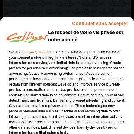
Continuer sans accepter
Le respect de votre vie privée est
notre priorité
We and
our (447) partners
do the following data processing based on
your consent and/or our legitimate interest: Store and/or access
Qu'est-ce qu'on mange
information on a device; Use limited data to select advertising; Create
profiles for personalised advertising; Use profiles to select personalised
advertising; Measure advertising performance; Measure content
6 février 2021
performance; Understand audiences through statistics or combinations
of data from different sources; Develop and improve services; Create
QU'EST CE QU'ON MANGE DES 6 ET 7 FÉVRIER 2021 - TARTE
profiles to personalise content; Use profiles to select personalised
&AGRAVE L'OIGNON
content; Use limited data to select content; Ensure security, prevent and
detect fraud, and fix errors; Deliver and present advertising and content;
Collines la Radio
Save and communicate privacy choices. These technologies may
process personal data such as IP address and browsing data to offer
Qu'est-ce qu'on mange
following functionalities: Identify devices based on information actively
requested; Use precise geolocation data; Match and combine data from
Recette présentée par Anne et Jacqueline.
other data sources; Link different devices; Identify devices based on
information transmitted automatically.