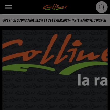
QU'EST CE QU'ON MANGE DES 6 ET 7 FÉVRIER 2021 - TARTE &AGRAVE L'OIGNON