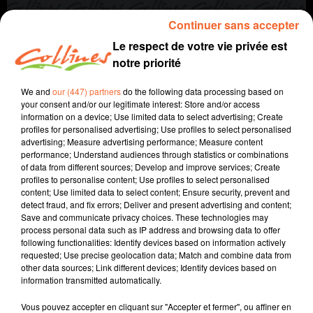
Continuer sans accepter
Le respect de votre vie privée est
notre priorité
We and
our (447) partners
do the following data processing based on
your consent and/or our legitimate interest: Store and/or access
information on a device; Use limited data to select advertising; Create
profiles for personalised advertising; Use profiles to select personalised
advertising; Measure advertising performance; Measure content
Qu'est-ce qu'on mange
performance; Understand audiences through statistics or combinations
of data from different sources; Develop and improve services; Create
1er février 2020
profiles to personalise content; Use profiles to select personalised
content; Use limited data to select content; Ensure security, prevent and
QU'EST CE QU'ON MANGE DES 1ER ET 2 FEVRIER 2020
detect fraud, and fix errors; Deliver and present advertising and content;
Save and communicate privacy choices. These technologies may
Collines la Radio
process personal data such as IP address and browsing data to offer
following functionalities: Identify devices based on information actively
Qu'est-ce qu'on mange
requested; Use precise geolocation data; Match and combine data from
other data sources; Link different devices; Identify devices based on
Gâteau à l'orange de Jean-François Piège.
information transmitted automatically.
Recette présentée par Anne et Jacqueline.
Vous pouvez accepter en cliquant sur "Accepter et fermer", ou affiner en