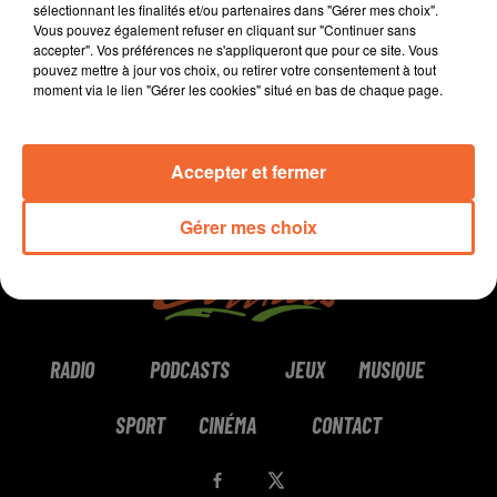
sélectionnant les finalités et/ou partenaires dans "Gérer mes choix".
Vous pouvez également refuser en cliquant sur "Continuer sans
0:00
0:00
accepter". Vos préférences ne s'appliqueront que pour ce site. Vous
pouvez mettre à jour vos choix, ou retirer votre consentement à tout
moment via le lien "Gérer les cookies" situé en bas de chaque page.
Accepter et fermer
Gérer mes choix
RADIO
PODCASTS
JEUX
MUSIQUE
SPORT
CINÉMA
CONTACT