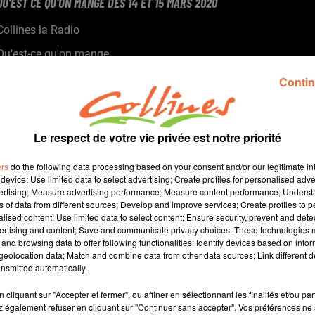
QU'EST CE QU'ON MANGE DES 14 ET 15 MARS 2020
Collines la Radio
Qu'est-ce qu'on mange
Curry de pois chiches.
Contin
Recette présentée par Anne et Jacqueline.
Le respect de votre vie privée est notre priorité
ers
do the following data processing based on your consent and/or our legitimate int
device; Use limited data to select advertising; Create profiles for personalised adver
vertising; Measure advertising performance; Measure content performance; Unders
ns of data from different sources; Develop and improve services; Create profiles to 
alised content; Use limited data to select content; Ensure security, prevent and detect
ertising and content; Save and communicate privacy choices. These technologies
and browsing data to offer following functionalities: Identify devices based on infor
0
eolocation data; Match and combine data from other data sources; Link different de
nsmitted automatically.
cliquant sur "Accepter et fermer", ou affiner en sélectionnant les finalités et/ou pa
 également refuser en cliquant sur "Continuer sans accepter". Vos préférences ne 