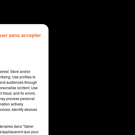
uer sans accepter
erest: Store and/or
tising; Use profiles to
tand audiences through
personalise content; Use
 fraud, and fix errors;
 may process personal
mation actively
:00
vices; Identify devices
rtenaires dans "Gérer
s'appliqueront que pour