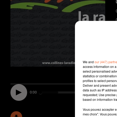
We and
our (447) partn
access information on a 
select personalised ad
statistics or combinatio
profiles to select person
Deliver and present adv
data such as IP address 
0:00
requested; Use precise g
based on information tra
Vous pouvez accepter en 
mes choix". Vous pouvez