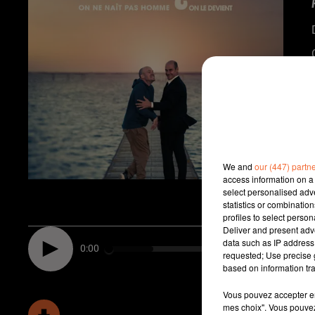
We and
our (447) partn
access information on a 
select personalised ad
statistics or combinatio
profiles to select person
Deliver and present adv
data such as IP address 
0:00
requested; Use precise g
based on information tra
Vous pouvez accepter en 
mes choix". Vous pouvez