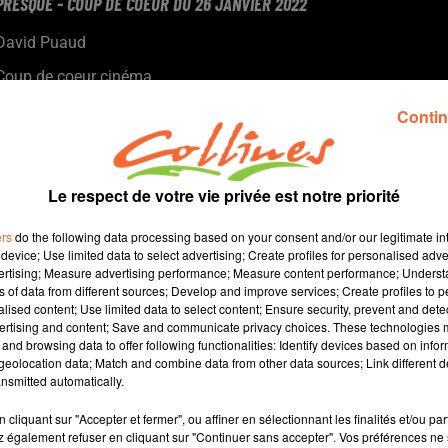
PRESQUE - COUP DE COEUR DU 26 JANVIER 2022
David Puaud
Coup de coeur cinéma
Chaque mercredi, dans notre Actu Ciné à 17h15, Morgan,
Contin
programmateur au Fauteuil Rouge à Bressuire, vous propose
son coup de coeur.
Le respect de votre vie privée est notre priorité
ers
do the following data processing based on your consent and/or our legitimate int
device; Use limited data to select advertising; Create profiles for personalised adver
vertising; Measure advertising performance; Measure content performance; Unders
ns of data from different sources; Develop and improve services; Create profiles to 
alised content; Use limited data to select content; Ensure security, prevent and detect
ertising and content; Save and communicate privacy choices. These technologies
and browsing data to offer following functionalities: Identify devices based on infor
2 min 13 
eolocation data; Match and combine data from other data sources; Link different de
nsmitted automatically.
cliquant sur "Accepter et fermer", ou affiner en sélectionnant les finalités et/ou pa
 également refuser en cliquant sur "Continuer sans accepter". Vos préférences ne 