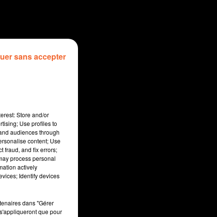
uer sans accepter
erest: Store and/or
tising; Use profiles to
tand audiences through
personalise content; Use
 fraud, and fix errors;
 may process personal
mation actively
sec
vices; Identify devices
rtenaires dans "Gérer
s'appliqueront que pour