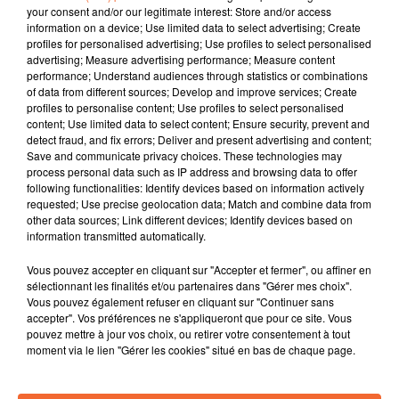
your consent and/or our legitimate interest: Store and/or access
information on a device; Use limited data to select advertising; Create
profiles for personalised advertising; Use profiles to select personalised
advertising; Measure advertising performance; Measure content
performance; Understand audiences through statistics or combinations
of data from different sources; Develop and improve services; Create
profiles to personalise content; Use profiles to select personalised
content; Use limited data to select content; Ensure security, prevent and
detect fraud, and fix errors; Deliver and present advertising and content;
Save and communicate privacy choices. These technologies may
process personal data such as IP address and browsing data to offer
ALEX DE COLOURS IN THE STREET
following functionalities: Identify devices based on information actively
requested; Use precise geolocation data; Match and combine data from
à l'occasion de la sortie du nouvel album
other data sources; Link different devices; Identify devices based on
information transmitted automatically.
Vous pouvez accepter en cliquant sur "Accepter et fermer", ou affiner en
sélectionnant les finalités et/ou partenaires dans "Gérer mes choix".
Vous pouvez également refuser en cliquant sur "Continuer sans
accepter". Vos préférences ne s'appliqueront que pour ce site. Vous
pouvez mettre à jour vos choix, ou retirer votre consentement à tout
moment via le lien "Gérer les cookies" situé en bas de chaque page.